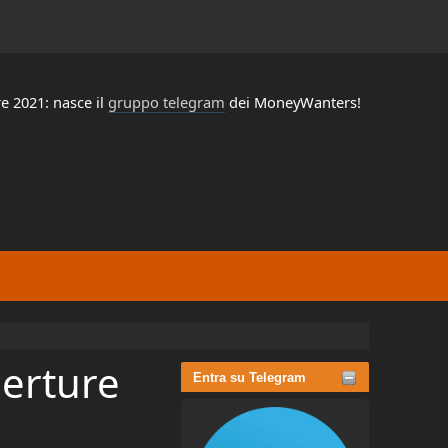
e 2021: nasce il
gruppo telegram
dei MoneyWanters!
perture
Entra su Telegram