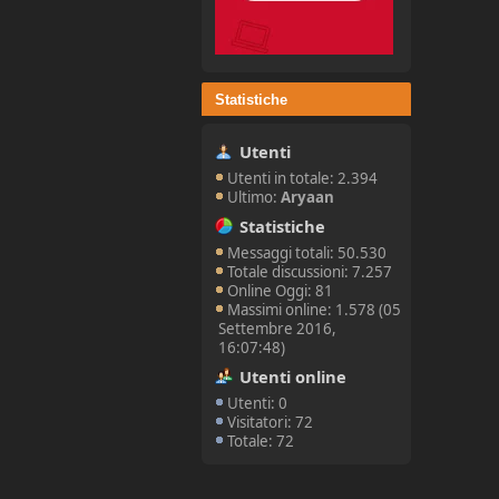
Statistiche
Utenti
Utenti in totale: 2.394
Ultimo:
Aryaan
Statistiche
Messaggi totali: 50.530
Totale discussioni: 7.257
Online Oggi: 81
Massimi online: 1.578 (05
Settembre 2016,
16:07:48)
Utenti online
Utenti: 0
Visitatori: 72
Totale: 72