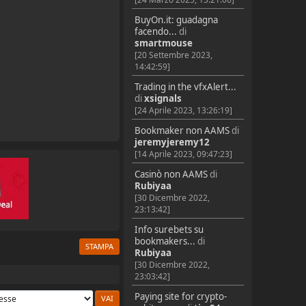
BuyOn.it: guadagna
facendo...
di
smartmouse
[20 Settembre 2023,
14:42:59]
Trading in the vfxAlert...
di
xsignals
[24 Aprile 2023, 13:26:19]
Bookmaker non AAMS
di
jeremyjeremy12
[14 Aprile 2023, 09:47:23]
Casinò non AAMS
di
Rubiyaa
[30 Dicembre 2022,
23:13:42]
Info surebets su
bookmakers...
di
STAMPA
Rubiyaa
[30 Dicembre 2022,
23:03:42]
Paying site for crypto-