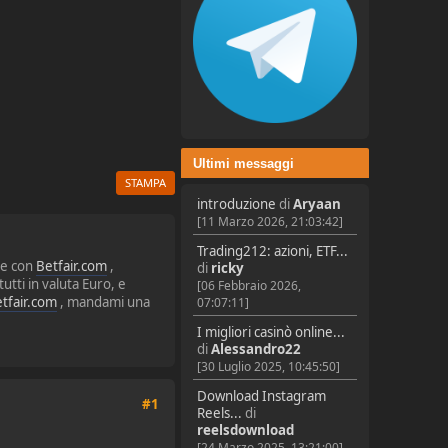
Ultimi messaggi
STAMPA
introduzione
di
Aryaan
[11 Marzo 2026, 21:03:42]
Trading212: azioni, ETF...
one con
Betfair.com
,
di
ricky
tutti in valuta Euro, e
[06 Febbraio 2026,
tfair.com
, mandami una
07:07:11]
I migliori casinò online...
di
Alessandro22
[30 Luglio 2025, 10:45:50]
Download Instagram
#1
Reels...
di
reelsdownload
[24 Marzo 2025, 13:21:00]