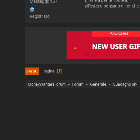
grazie a gente come lui
Messaggi: 167
all'estero pensano di noi che
Registrato
Pagine
1
VAI SU
MoneyWantersForum
Forum
Generale
Guadagno on-li
►
►
►