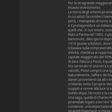
Per la stragrande maggioranza
incauto investimento.
La storia degli schemi piramid
in cui astuti faccendieri hann
però, i malcapitati di turno si
e il protagonista è un italian
quelli che, in suo onore, son
Nato a Parma nel 1882, il gi
banconote, dieci giorni dopo
1919 giunse a Boston, dove b
si basava sulla compravendita
attività, chiedeva ai risparmi
capitale maggiorato del 50%. 
di dare fiducia a Ponzi, il qu
l'ex carcerato in una vera e p
raccolti, Ponzi comprò una s
Naturalmente, l'affare dei buo
danari provenienti da altri i
crollando sotto il proprio stes
scoppiò e venne alla luce la s
Subito dopo, l'arresto e la c
Una saga, quella di Charles P
piramidale legato a terreni "e
condanne, una deportazione i
piramidi finanziarie si chiuse