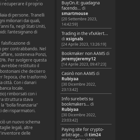
BuyOn.it: guadagna
i recuperare il proprio
facendo...
di
smartmouse
iaia di persone. Tranelli
[20 Settembre 2023,
ni milionari dai quali,
14:42:59]
anni fa, negli Stati Uniti,
idi: l'antesignano di
Trading in the vfxAlert...
di
xsignals
alsificazione di
[24 Aprile 2023, 13:26:19]
to per contrabbando. Nel
Bookmaker non AAMS
di
'affare, sosteneva Ponzi,
jeremyjeremy12
400%. Per svolgere questa
[14 Aprile 2023, 09:47:23]
i avrebbe restituito il
i bostoniani che decisero
Casinò non AAMS
di
per l'epoca, che trasformò
Rubiyaa
a città. Con i danari
[30 Dicembre 2022,
banca locale.
23:13:42]
zio) rimborsati con i
Info surebets su
ra struttura stava
bookmakers...
di
la "bolla finanziaria"
Rubiyaa
ti dei risparmiatori.
[30 Dicembre 2022,
23:03:42]
lanciò un nuovo schema
aglie legali, altre
Paying site for crypto-
l'inventore delle
arbitrage...
di
tim24