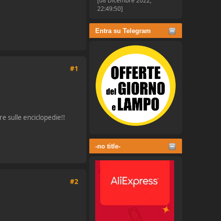
[08 Dicembre 2022,
22:49:50]
Entra su Telegram
#1
re sulle enciclopedie!!
-no title-
#2