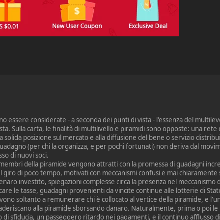
no essere considerate - a seconda dei punti di vista - l'essenza del multil
. Sulla carta, le finalità di multilivello e piramidi sono opposte: una rete
 solida posizione sul mercato e alla diffusione del bene o servizio distrib
uadagno (per chi la organizza, e per pochi fortunati) non deriva dal movi
sso di nuovi soci.
i membri della piramide vengono attratti con la promessa di guadagni incre
nel giro di poco tempo, motivati con meccanismi confusi e mai chiaramente s
denaro investito, spiegazioni complesse circa la presenza nel meccanismo di 
ricare le tasse, guadagni provenienti da vincite continue alle lotterie di Stato.
rvono soltanto a remunerare chi è collocato al vertice della piramide, e l'un
eriscano alla piramide sborsando danaro. Naturalmente, prima o poi le 
di sfiducia, un passeggero ritardo nei pagamenti, e il continuo afflusso di