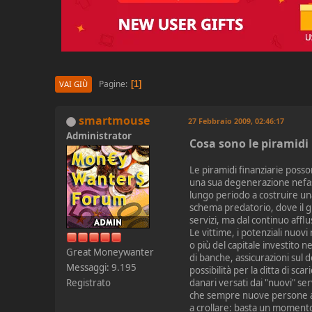
Pagine
1
VAI GIÙ
smartmouse
27 Febbraio 2009, 02:46:17
Administrator
Cosa sono le piramidi
Le piramidi finanziarie posso
una sua degenerazione nefasta
lungo periodo a costruire una
schema predatorio, dove il g
servizi, ma dal continuo afflu
Le vittime, i potenziali nuov
o più del capitale investito 
Great Moneywanter
di banche, assicurazioni sul 
Messaggi: 9.195
possibilità per la ditta di sca
Registrato
danari versati dai "nuovi" se
che sempre nuove persone ad
a crollare: basta un momento 