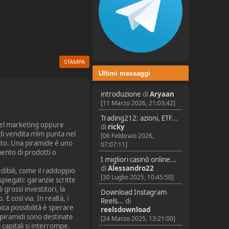
STAMPA
Ultimi messaggi
introduzione
di
Aryaan
[11 Marzo 2026, 21:03:42]
Trading212: azioni, ETF...
evel marketing oppure
di
ricky
 di vendita mlm punta nel
[06 Febbraio 2026,
uito. Una piramide è uno
07:07:11]
mento di prodotti o
I migliori casinò online...
di
Alessandro22
dibili, come il raddoppio
[30 Luglio 2025, 10:45:50]
piegati: garanzie scritte
grossi investitori, la
Download Instagram
 E così via. In realtà, i
Reels...
di
ica possibilità è sperare
reelsdownload
piramidi sono destinate
[24 Marzo 2025, 13:21:00]
 capitali si interrompe.