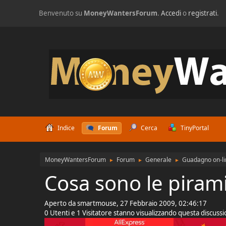
Benvenuto su
MoneyWantersForum
.
Accedi
o
registrati
.
Indice
Forum
Cerca
TinyPortal
MoneyWantersForum
Forum
Generale
Guadagno on-li
►
►
►
Cosa sono le piram
Aperto da smartmouse, 27 Febbraio 2009, 02:46:17
0 Utenti e 1 Visitatore stanno visualizzando questa discuss