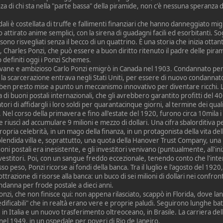
 di chi sta nella "parte bassa" della piramide, non c'è nessuna speranza d
ali è costellata di truffe e fallimenti finanziari che hanno danneggiato migl
o attirato anime semplici, con la sirena di guadagni facili ed esorbitanti. Sog
 sono risvegliati senza il becco di un quattrino. È una storia che inizia ottant'
o, Charles Ponzi, che può essere a buon diritto ritenuto il padre delle piram
o definiti oggi i Ponzi Schemes.
ovane e ambizioso Carlo Ponzi emigrò in Canada nel 1903. Condannato per f
 la scarcerazione entrava negli Stati Uniti, per essere di nuovo condanna
en presto mise a punto un meccanismo innovativo per diventare ricchi. L
 di buoni postali internazionali, che gli avrebbero garantito profitti del 
atori di affidargli i loro soldi per quarantacinque giorni, al termine dei qual
Nel corso della primavera e fino all'estate del 1920, furono circa 10mila 
ale riuscì ad accumulare 9 milioni e mezzo di dollari. Una cifra sbalorditiva 
ropria celebrità, in un mago della finanza, in un protagonista della vita dell
plendida villa e, soprattutto, una quota della Hanover Trust Company, una 
ni postali era inesistente, e gli investitori venivano (puntualmente, all'ini
nvestitori. Poi, con un sangue freddo eccezionale, tenendo conto che l'inte
so peso, Ponzi ricorse ai fondi della banca. Tra il luglio e l'agosto del 1920, 
ottrazione di risorse alla banca: un buco di sei milioni di dollari nei confron
ondanna per frode postale a dieci anni.
onzi, che non finisce qui: non appena rilasciato, scappò in Florida, dove 
dificabili" che in realtà erano vere e proprie paludi. Seguirono lunghe batt
n Italia e un nuovo trasferimento oltreoceano, in Brasile. La carriera del
 nel 1949, in un ospedale per poveri di Rio de Janeiro.