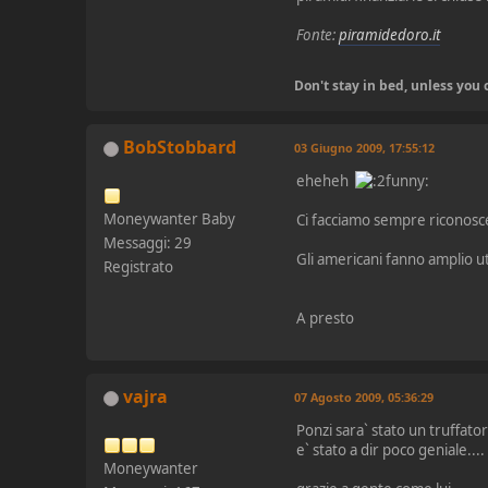
Fonte:
piramidedoro.it
Don't stay in bed, unless yo
BobStobbard
03 Giugno 2009, 17:55:12
eheheh
Moneywanter Baby
Ci facciamo sempre riconoscer
Messaggi: 29
Gli americani fanno amplio ut
Registrato
A presto
vajra
07 Agosto 2009, 05:36:29
Ponzi sara` stato un truffato
e` stato a dir poco geniale....
Moneywanter