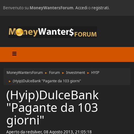
Benvenuto su
MoneyWantersForum
.
Accedi
o
registrati
.
MoneyWantersForum
Forum
Investment
HYIP
►
►
►
(Hyip)DulceBank "Pagante da 103 giorni"
►
(Hyip)DulceBank
"Pagante da 103
giorni"
Aperto da redsilver, 08 Agosto 2013, 21:05:18