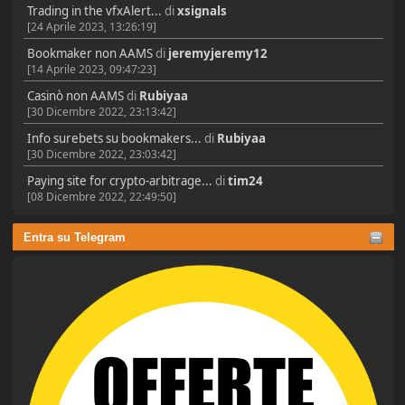
Trading in the vfxAlert...
di
xsignals
[24 Aprile 2023, 13:26:19]
Bookmaker non AAMS
di
jeremyjeremy12
[14 Aprile 2023, 09:47:23]
Casinò non AAMS
di
Rubiyaa
[30 Dicembre 2022, 23:13:42]
Info surebets su bookmakers...
di
Rubiyaa
[30 Dicembre 2022, 23:03:42]
Paying site for crypto-arbitrage...
di
tim24
[08 Dicembre 2022, 22:49:50]
Entra su Telegram