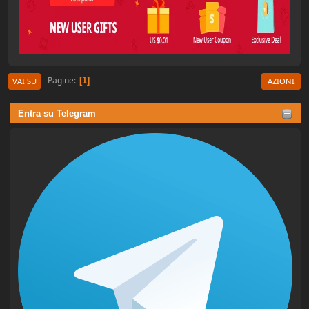
Pagine
1
VAI SU
AZIONI
Entra su Telegram