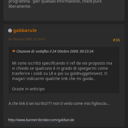
programma. :)per qualsiasi informazione, chiedi pure
liberamente.
gabbarule
26 Ottobre 2009, 22:29:47
#36
Citazione di: vodaflex il 24 Ottobre 2009, 00:33:34
Mi sono iscritto specificando il ref da voi proposto ma
vi chiedo se qualcuno è in grado di spiegarmi come
trasferire i soldi su LR e poi su goldnuggetinvest; O
magari indicarmi qualche link che mi guida..
Grazie in anticipo
A che link ti sei iscritto??? non ti vedo come mio figlioccio...
http://www.bannersbroker.com/gabbarule