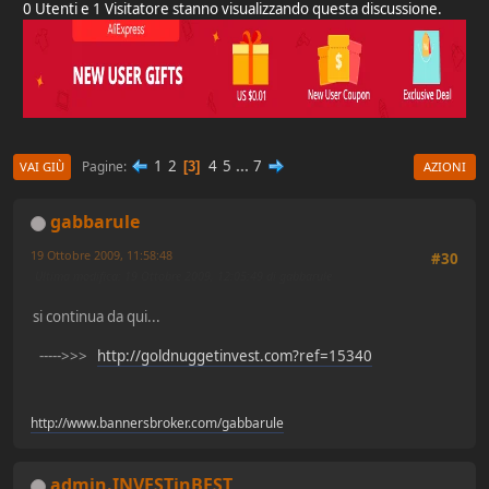
0 Utenti e 1 Visitatore stanno visualizzando questa discussione.
1
2
4
5
...
7
Pagine
3
VAI GIÙ
AZIONI
gabbarule
19 Ottobre 2009, 11:58:48
#30
Ultima modifica
: 19 Ottobre 2009, 12:05:49 di gabbarule
si continua da qui...
----->>>
http://goldnuggetinvest.com?ref=15340
http://www.bannersbroker.com/gabbarule
admin.INVESTinBEST