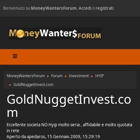
Benvenuto su
MoneyWantersForum
.
Accedi
o
registrati
.
MoneyWantersForum
Forum
Investment
HYIP
►
►
►
GoldNuggetInvest.com
►
GoldNuggetInvest.co
m
Eccellente societa NO Hyip molto seria , affidabile e molto quotata
in rete
Aperto da apedaros, 15 Gennaio 2009, 15:29:19