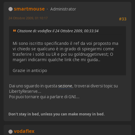
smartmouse
Administrator
24 Ottobre 2009, 01:10:17
#33
Citazione di: vodaflex il 24 Ottobre 2009, 00:33:34
Mi sono iscritto specificando il ref da voi proposto ma
vi chiedo se qualcuno è in grado di spiegarmi come
trasferire i soldi su LR e poi su goldnuggetinvest; O
magari indicarmi qualche link che mi guida..
Grazie in anticipo
Dai uno sguardo in questa
sezione
, troverai diversi topic su
LibertyReserve...
Poi puoi tornare qui a parlare di GNI...
Don't stay in bed, unless you can make money in bed.
vodaflex