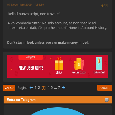
07 Novembre 2009, 14:56:39
#44
Bello il nuovo script, non trovate?
A voi combacia tutto? Nel mio account, se non sbaglio ad
interpretare i dati, c'è qualche imperfezione in Account History.
Don't stay in bed, unless you can make money in bed.
1
2
4
5
...
7
Pagine
3
VAI SU
AZIONI
Entra su Telegram