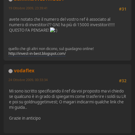
19 Ottobre 2009, 23:39:41
#31
avete notato che il numero del vostro ref è associato al
numero di investitori?? GNI ha più di 15000 investitori!!!!!
QUESTO FA PENSARE!
quello che gli altri non dicono, sul guadagno online!
http://invest-in-best.blogspot.com/
vodaflex
24 Ottobre 2009, 00:33:34
#32
Mi sono iscritto specificando il ref da voi proposto ma vi chiedo
se qualcuno è in grado di spiegarmi come trasferire i soldi su LR
e poi su goldnuggetinvest; O magari indicarmi qualche link che
mi guida..
Grazie in anticipo