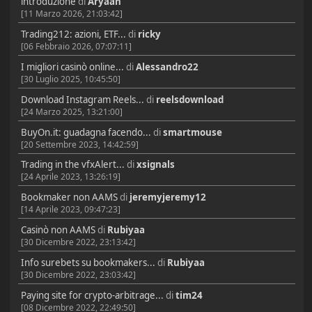
introduzione
di
Aryaan
[11 Marzo 2026, 21:03:42]
Trading212: azioni, ETF...
di
ricky
[06 Febbraio 2026, 07:07:11]
I migliori casinò online...
di
Alessandro22
[30 Luglio 2025, 10:45:50]
Download Instagram Reels...
di
reelsdownload
[24 Marzo 2025, 13:21:00]
BuyOn.it: guadagna facendo...
di
smartmouse
[20 Settembre 2023, 14:42:59]
Trading in the vfxAlert...
di
xsignals
[24 Aprile 2023, 13:26:19]
Bookmaker non AAMS
di
jeremyjeremy12
[14 Aprile 2023, 09:47:23]
Casinò non AAMS
di
Rubiyaa
[30 Dicembre 2022, 23:13:42]
Info surebets su bookmakers...
di
Rubiyaa
[30 Dicembre 2022, 23:03:42]
Paying site for crypto-arbitrage...
di
tim24
[08 Dicembre 2022, 22:49:50]