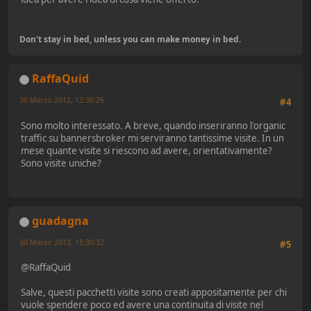
Don't stay in bed, unless you can make money in bed.
RaffaQuid
30 Marzo 2012, 12:36:26
#4
Sono molto interessato. A breve, quando inseriranno l'organic
traffic su bannersbroker mi serviranno tantissime visite. In un
mese quante visite si riescono ad avere, orientativamente?
Sono visite uniche?
guadagna
30 Marzo 2012, 15:30:32
#5
@RaffaQuid
Salve, questi pacchetti visite sono creati appositamente per chi
vuole spendere poco ed avere una continuita di visite nel