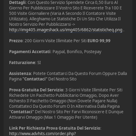
Dettagli
: Con Questo Servizio Spendete Circa 0,50 Euro Al
Giorno Per Pubblicizzare Il Vostro Sito E Riceverete Tra 100 E
500 Visite Giornaliere (Varia A Secondo Il Contatore Visite
Utilizzato). Alleghiamo Le Statistiche Di Un Sito Che Utilizza Il
Nostro Servizio Per Pubblicizzarsi ->
http://img405.imageshack.us/img405/6862/statisticheq.png
.
Prezzo
: 200 Giorni Visite Illimitate Per Siti
EURO 99,99
Pagamenti Accettati
: Paypal, Bonifico, Postepay
Fatturazione
: SI
Assistenza
: Potete Contattarci Da Questo Forum Oppure Dalla
Pagina
"Contattaci"
Del Nostro Sito
Prova Gratuita Del Servizio
: 3 Giorni Visite Illimitate Per Siti
Richiedete Un Pacchetto Pubblicitario Omaggio, Dopo Aver
Richiesto Il Pacchetto Omaggio (Non Dovete Pagare Nulla)
Contattateci Da Questo Forum O In Alternativa Dalla Pagina
"Contattaci"
Del Nostro Sito Per Farvi Riconoscere E Dunque
Attivarvi Omaggio (Max 1 Omaggio Per Utente)
Link Per Richiesta Prova Gratuita Del Servizio
:
http://www.advhits.com/order.php?