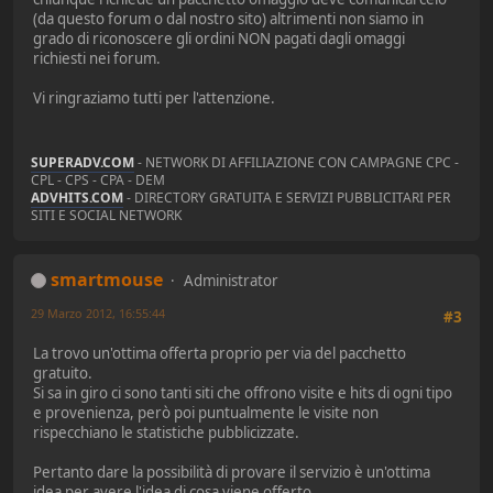
(da questo forum o dal nostro sito) altrimenti non siamo in
grado di riconoscere gli ordini NON pagati dagli omaggi
richiesti nei forum.
Vi ringraziamo tutti per l'attenzione.
SUPERADV.COM
- NETWORK DI AFFILIAZIONE CON CAMPAGNE CPC -
CPL - CPS - CPA - DEM
ADVHITS.COM
- DIRECTORY GRATUITA E SERVIZI PUBBLICITARI PER
SITI E SOCIAL NETWORK
smartmouse
Administrator
29 Marzo 2012, 16:55:44
#3
La trovo un'ottima offerta proprio per via del pacchetto
gratuito.
Si sa in giro ci sono tanti siti che offrono visite e hits di ogni tipo
e provenienza, però poi puntualmente le visite non
rispecchiano le statistiche pubblicizzate.
Pertanto dare la possibilità di provare il servizio è un'ottima
idea per avere l'idea di cosa viene offerto.