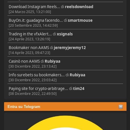
Download Instagram Reels...
di
reelsdownload
[24 Marzo 2025, 13:21:00]
BuyOn.it: guadagna facendo...
di
smartmouse
[20 Settembre 2023, 14:42:59]
Trading in the vfxAlert...
di
xsignals
[24 Aprile 2023, 13:26:19]
Bookmaker non AAMS
di
jeremyjeremy12
[14 Aprile 2023, 09:47:23]
Casinò non AAMS
di
Rubiyaa
[30 Dicembre 2022, 23:13:42]
Info surebets su bookmakers...
di
Rubiyaa
[30 Dicembre 2022, 23:03:42]
Paying site for crypto-arbitrage...
di
tim24
[08 Dicembre 2022, 22:49:50]
Entra su Telegram