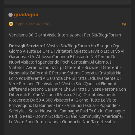
guadagna
27 Aprile 2013, 02:26:03
#6
Vendiamo 30 Giorni Visite Internazionali Per Siti/Blog/Forum
Dettagli Servizio
: Il Vostro Siti/Blog/Forum Ha Bisogno Ogni
Giorno A Tutte Le Ore Di Visitatori. Questo Servizio Esclusivo Vi
Garantisce Un Afflusso Continuo E Costante Nel Tempo Di
Nuovi Visitatori Spendendo Pochi Centesimi Al Giorno. I
Visitatori Avranno Indirizzi Ip Differenti - Browser Differenti -
Nazionalita Differenti E Persino Sistemi Operativi Installati Nel
Loro Pc Differenti A Garanzia Che Si Tratta Esclusivamente Di
Vere Persone Che Visitano Il Vostro Sito (Questi 4 Elementi
Differenti Possono Garantire Che Si Tratta Di Vere Persone Con
Differenti Pc Che Visitano Il Vostro Sito). Orientativamente
Riceverete Da 50 A 300 Visitatori Al Giorno. Tutte Le Visite
Provengono Da Banner - Link - Annunci Testuali - Popunder -
Safetylist - Social Network - Campagne Paid To Click - Campagne
Paid To Read - Domini Scaduti - Grandi Community Americane.
Le Visite Sono Internazionali Generiche Non Targetizzabili.