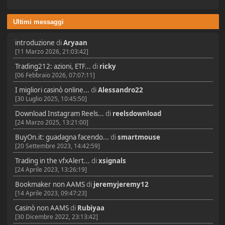
Ultimi messaggi
introduzione
di
Aryaan
[11 Marzo 2026, 21:03:42]
Trading212: azioni, ETF...
di
ricky
[06 Febbraio 2026, 07:07:11]
I migliori casinò online...
di
Alessandro22
[30 Luglio 2025, 10:45:50]
Download Instagram Reels...
di
reelsdownload
[24 Marzo 2025, 13:21:00]
BuyOn.it: guadagna facendo...
di
smartmouse
[20 Settembre 2023, 14:42:59]
Trading in the vfxAlert...
di
xsignals
[24 Aprile 2023, 13:26:19]
Bookmaker non AAMS
di
jeremyjeremy12
[14 Aprile 2023, 09:47:23]
Casinò non AAMS
di
Rubiyaa
[30 Dicembre 2022, 23:13:42]