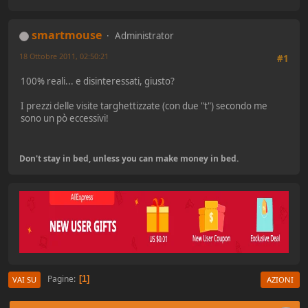
smartmouse
Administrator
18 Ottobre 2011, 02:50:21
#1
100% reali... e disinteressati, giusto?
I prezzi delle visite targhettizzate (con due "t") secondo me
sono un pò eccessivi!
Don't stay in bed, unless you can make money in bed.
Pagine
1
VAI SU
AZIONI