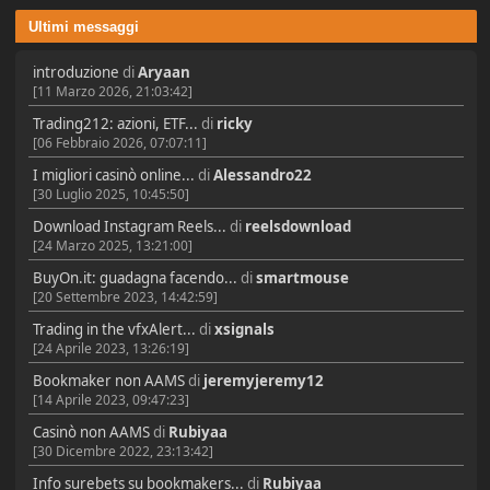
Ultimi messaggi
introduzione
di
Aryaan
[11 Marzo 2026, 21:03:42]
Trading212: azioni, ETF...
di
ricky
[06 Febbraio 2026, 07:07:11]
I migliori casinò online...
di
Alessandro22
[30 Luglio 2025, 10:45:50]
Download Instagram Reels...
di
reelsdownload
[24 Marzo 2025, 13:21:00]
BuyOn.it: guadagna facendo...
di
smartmouse
[20 Settembre 2023, 14:42:59]
Trading in the vfxAlert...
di
xsignals
[24 Aprile 2023, 13:26:19]
Bookmaker non AAMS
di
jeremyjeremy12
[14 Aprile 2023, 09:47:23]
Casinò non AAMS
di
Rubiyaa
[30 Dicembre 2022, 23:13:42]
Info surebets su bookmakers...
di
Rubiyaa