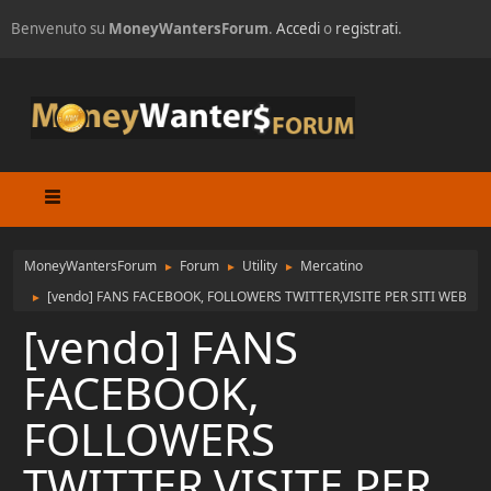
Benvenuto su
MoneyWantersForum
.
Accedi
o
registrati
.
MoneyWantersForum
Forum
Utility
Mercatino
►
►
►
[vendo] FANS FACEBOOK, FOLLOWERS TWITTER,VISITE PER SITI WEB
►
[vendo] FANS
FACEBOOK,
FOLLOWERS
TWITTER,VISITE PER