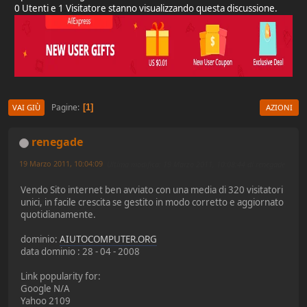
0 Utenti e 1 Visitatore stanno visualizzando questa discussione.
Pagine
1
VAI GIÙ
AZIONI
renegade
19 Marzo 2011, 10:04:09
Ultima modifica
: 19 Marzo 2011, 10:08:44 di renegade
Vendo Sito internet ben avviato con una media di 320 visitatori
unici, in facile crescita se gestito in modo corretto e aggiornato
quotidianamente.
dominio:
AIUTOCOMPUTER.ORG
data dominio : 28 - 04 - 2008
Link popularity for:
Google N/A
Yahoo 2109