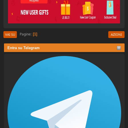
Pagine
1
VAI SU
AZIONI
Entra su Telegram