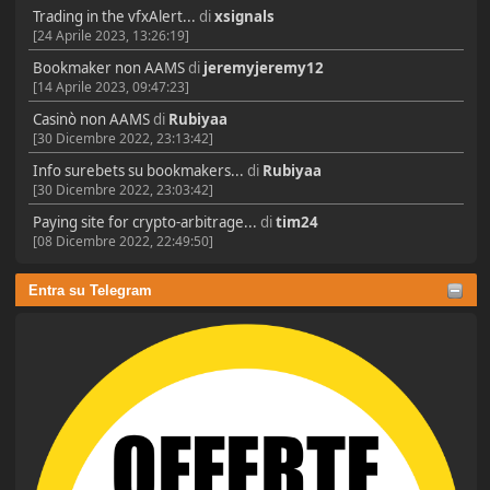
Trading in the vfxAlert...
di
xsignals
[24 Aprile 2023, 13:26:19]
Bookmaker non AAMS
di
jeremyjeremy12
[14 Aprile 2023, 09:47:23]
Casinò non AAMS
di
Rubiyaa
[30 Dicembre 2022, 23:13:42]
Info surebets su bookmakers...
di
Rubiyaa
[30 Dicembre 2022, 23:03:42]
Paying site for crypto-arbitrage...
di
tim24
[08 Dicembre 2022, 22:49:50]
Entra su Telegram