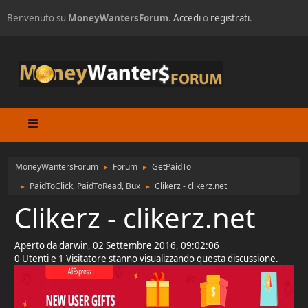
Benvenuto su
MoneyWantersForum
.
Accedi
o
registrati
.
MoneyWantersForum
Forum
GetPaidTo
►
►
PaidToClick, PaidToRead, Bux
Clikerz - clikerz.net
►
►
Clikerz - clikerz.net
Aperto da darwin, 02 Settembre 2016, 09:02:06
0 Utenti e 1 Visitatore stanno visualizzando questa discussione.