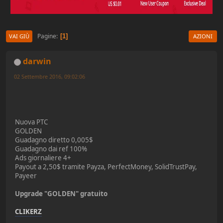
Pagine
1
VAI GIÙ
AZIONI
darwin
02 Settembre 2016, 09:02:06
Nuova PTC
GOLDEN
Guadagno diretto 0,005$
Guadagno dai ref 100%
Ads giornaliere 4+
Payout a 2,50$ tramite Payza, PerfectMoney, SolidTrustPay,
Payeer
Upgrade "GOLDEN" gratuito
CLIKERZ