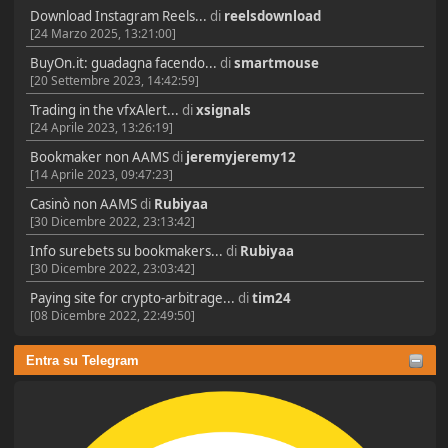
Download Instagram Reels...
di
reelsdownload
[24 Marzo 2025, 13:21:00]
BuyOn.it: guadagna facendo...
di
smartmouse
[20 Settembre 2023, 14:42:59]
Trading in the vfxAlert...
di
xsignals
[24 Aprile 2023, 13:26:19]
Bookmaker non AAMS
di
jeremyjeremy12
[14 Aprile 2023, 09:47:23]
Casinò non AAMS
di
Rubiyaa
[30 Dicembre 2022, 23:13:42]
Info surebets su bookmakers...
di
Rubiyaa
[30 Dicembre 2022, 23:03:42]
Paying site for crypto-arbitrage...
di
tim24
[08 Dicembre 2022, 22:49:50]
Entra su Telegram