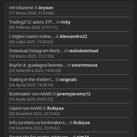
introduzione
di
Aryaan
[11 Marzo 2026, 21:03:42]
Trading212: azioni, ETF...
di
ricky
[06 Febbraio 2026, 07:07:11]
I migliori casinò online...
di
Alessandro22
[30 Luglio 2025, 10:45:50]
Download Instagram Reels...
di
reelsdownload
[24 Marzo 2025, 13:21:00]
BuyOn.it: guadagna facendo...
di
smartmouse
[20 Settembre 2023, 14:42:59]
Trading in the vfxAlert...
di
xsignals
[24 Aprile 2023, 13:26:19]
Bookmaker non AAMS
di
jeremyjeremy12
[14 Aprile 2023, 09:47:23]
Casinò non AAMS
di
Rubiyaa
[30 Dicembre 2022, 23:13:42]
Info surebets su bookmakers...
di
Rubiyaa
[30 Dicembre 2022, 23:03:42]
Paying site for crypto-arbitrage...
di
tim24