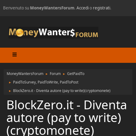
Benvenuto su
MoneyWantersForum
.
Accedi
o
registrati
.
MoneyWantersForum
Forum
GetPaidTo
►
►
PaidToSurvey, PaidToWrite, PaidToPost
►
BlockZero.it - Diventa autore (pay to write)(cryptomonete)
►
BlockZero.it - Diventa
autore (pay to write)
(cryptomonete)