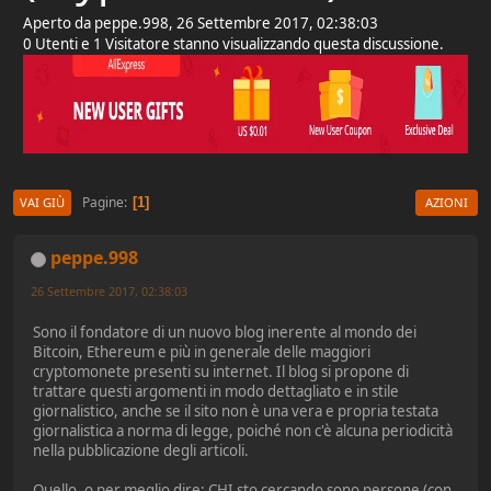
Aperto da peppe.998, 26 Settembre 2017, 02:38:03
0 Utenti e 1 Visitatore stanno visualizzando questa discussione.
Pagine
1
VAI GIÙ
AZIONI
peppe.998
26 Settembre 2017, 02:38:03
Sono il fondatore di un nuovo blog inerente al mondo dei
Bitcoin, Ethereum e più in generale delle maggiori
cryptomonete presenti su internet. Il blog si propone di
trattare questi argomenti in modo dettagliato e in stile
giornalistico, anche se il sito non è una vera e propria testata
giornalistica a norma di legge, poiché non c'è alcuna periodicità
nella pubblicazione degli articoli.
Quello, o per meglio dire: CHI sto cercando sono persone (con