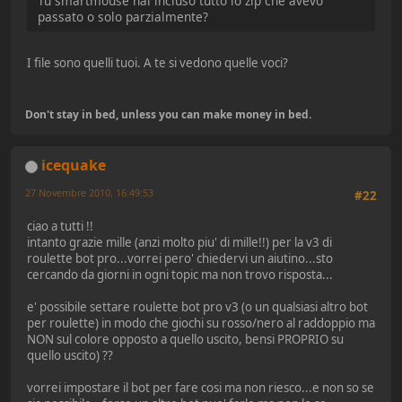
Tu smartmouse hai incluso tutto lo zip che avevo
passato o solo parzialmente?
I file sono quelli tuoi. A te si vedono quelle voci?
Don't stay in bed, unless you can make money in bed.
icequake
27 Novembre 2010, 16:49:53
#22
ciao a tutti !!
intanto grazie mille (anzi molto piu' di mille!!) per la v3 di
roulette bot pro...vorrei pero' chiedervi un aiutino...sto
cercando da giorni in ogni topic ma non trovo risposta...
e' possibile settare roulette bot pro v3 (o un qualsiasi altro bot
per roulette) in modo che giochi su rosso/nero al raddoppio ma
NON sul colore opposto a quello uscito, bensi PROPRIO su
quello uscito) ??
vorrei impostare il bot per fare cosi ma non riesco...e non so se