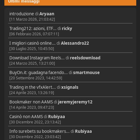
Ultimi messaggi
introduzione
di
Aryaan
[11 Marzo 2026, 21:03:42]
Trading212: azioni, ETF...
di
ricky
[06 Febbraio 2026, 07:07:11]
I migliori casinò online...
di
Alessandro22
[30 Luglio 2025, 10:45:50]
Download Instagram Reels...
di
reelsdownload
[24 Marzo 2025, 13:21:00]
BuyOn.it: guadagna facendo...
di
smartmouse
[20 Settembre 2023, 14:42:59]
Trading in the vfxAlert...
di
xsignals
[24 Aprile 2023, 13:26:19]
Bookmaker non AAMS
di
jeremyjeremy12
[14 Aprile 2023, 09:47:23]
Casinò non AAMS
di
Rubiyaa
[30 Dicembre 2022, 23:13:42]
Info surebets su bookmakers...
di
Rubiyaa
[30 Dicembre 2022, 23:03:42]