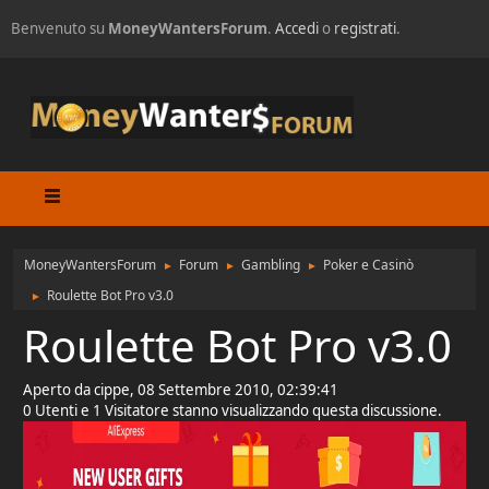
Benvenuto su
MoneyWantersForum
.
Accedi
o
registrati
.
MoneyWantersForum
Forum
Gambling
Poker e Casinò
►
►
►
Roulette Bot Pro v3.0
►
Roulette Bot Pro v3.0
Aperto da cippe, 08 Settembre 2010, 02:39:41
0 Utenti e 1 Visitatore stanno visualizzando questa discussione.