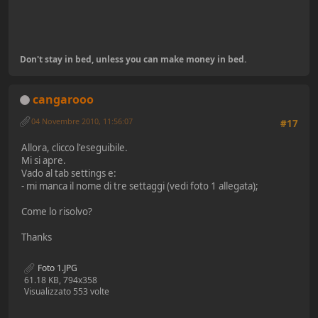
Don't stay in bed, unless you can make money in bed.
cangarooo
04 Novembre 2010, 11:56:07
#17
Allora, clicco l'eseguibile.
Mi si apre.
Vado al tab settings e:
- mi manca il nome di tre settaggi (vedi foto 1 allegata);
Come lo risolvo?
Thanks
Foto 1.JPG
61.18 KB, 794x358
Visualizzato 553 volte