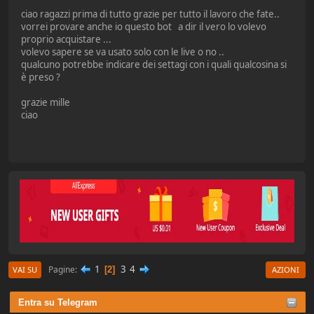
ciao ragazzi prima di tutto grazie per tutto il lavoro che fate..
vorrei provare anche io questo bot a dir il vero lo volevo
proprio acquistare ...
volevo sapere se va usato solo con le live o no ..
qualcuno potrebbe indicare dei settagi con i quali qualcosina si
è preso ?
grazie mille
ciao
1
3
4
Pagine
2
VAI SU
AZIONI
Entra su Telegram