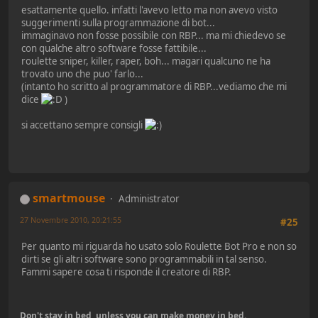
esattamente quello. infatti l'avevo letto ma non avevo visto
suggerimenti sulla programmazione di bot...
immaginavo non fosse possibile con RBP... ma mi chiedevo se
con qualche altro software fosse fattibile...
roulette sniper, killer, raper, boh... magari qualcuno ne ha
trovato uno che puo' farlo...
(intanto ho scritto al programmatore di RBP...vediamo che mi
dice
)
si accettano sempre consigli
smartmouse
Administrator
27 Novembre 2010, 20:21:55
#25
Per quanto mi riguarda ho usato solo Roulette Bot Pro e non so
dirti se gli altri software sono programmabili in tal senso.
Fammi sapere cosa ti risponde il creatore di RBP.
Don't stay in bed, unless you can make money in bed.