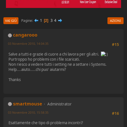
1
3
4
Pagine
2
VAI GIÙ
AZIONI
cangarooo
03 Novembre 2010, 14:04:35
#15
Salve a tutti e grazie di cuore a chi lavora per gli altri.
Purtroppo ho problemi con i file scaricati.
Non riesco a vedere tutti i setting ne a settare i Systems.
Help....aiuto.....chi puo' aiutarmi?
Thanks
smartmouse
Administrator
03 Novembre 2010, 15:58:35
#16
Esattamente che tipo di problema incontri?