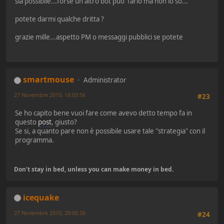
sia possibile...forse un altro bot puo' farlo ma non lo so...
potete darmi qualche dritta ?
grazie mille...aspetto PM o messaggi pubblici se potete
smartmouse
Administrator
27 Novembre 2010, 18:03:56
#23
Se ho capito bene vuoi fare come avevo detto tempo fa in
questo
post
, giusto?
Se si, a quanto pare non è possibile usare tale "strategia" con il
programma.
Don't stay in bed, unless you can make money in bed.
icequake
27 Novembre 2010, 20:00:26
#24