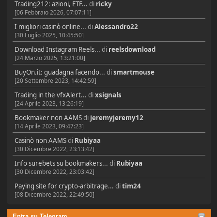
Trading212: azioni, ETF...
di
ricky
[06 Febbraio 2026, 07:07:11]
I migliori casinò online...
di
Alessandro22
[30 Luglio 2025, 10:45:50]
Download Instagram Reels...
di
reelsdownload
[24 Marzo 2025, 13:21:00]
BuyOn.it: guadagna facendo...
di
smartmouse
[20 Settembre 2023, 14:42:59]
Trading in the vfxAlert...
di
xsignals
[24 Aprile 2023, 13:26:19]
Bookmaker non AAMS
di
jeremyjeremy12
[14 Aprile 2023, 09:47:23]
Casinò non AAMS
di
Rubiyaa
[30 Dicembre 2022, 23:13:42]
Info surebets su bookmakers...
di
Rubiyaa
[30 Dicembre 2022, 23:03:42]
Paying site for crypto-arbitrage...
di
tim24
[08 Dicembre 2022, 22:49:50]
Entra su Telegram