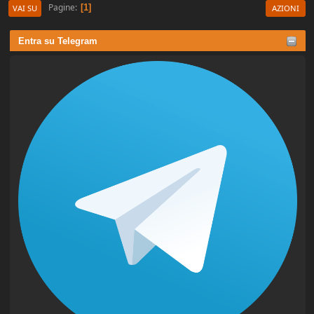
Pagine
1
VAI SU
AZIONI
Entra su Telegram