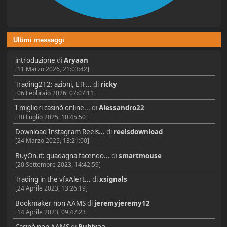
Ultimi messaggi
introduzione
di
Aryaan
[11 Marzo 2026, 21:03:42]
Trading212: azioni, ETF...
di
ricky
[06 Febbraio 2026, 07:07:11]
I migliori casinò online...
di
Alessandro22
[30 Luglio 2025, 10:45:50]
Download Instagram Reels...
di
reelsdownload
[24 Marzo 2025, 13:21:00]
BuyOn.it: guadagna facendo...
di
smartmouse
[20 Settembre 2023, 14:42:59]
Trading in the vfxAlert...
di
xsignals
[24 Aprile 2023, 13:26:19]
Bookmaker non AAMS
di
jeremyjeremy12
[14 Aprile 2023, 09:47:23]
Casinò non AAMS
di
Rubiyaa