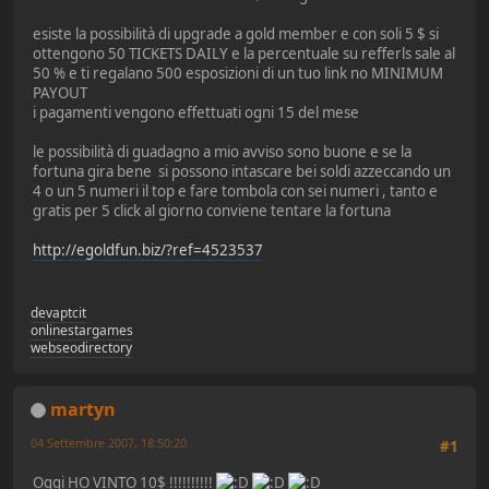
esiste la possibilità di upgrade a gold member e con soli 5 $ si
ottengono 50 TICKETS DAILY e la percentuale su refferls sale al
50 % e ti regalano 500 esposizioni di un tuo link no MINIMUM
PAYOUT
i pagamenti vengono effettuati ogni 15 del mese
le possibilità di guadagno a mio avviso sono buone e se la
fortuna gira bene si possono intascare bei soldi azzeccando un
4 o un 5 numeri il top e fare tombola con sei numeri , tanto e
gratis per 5 click al giorno conviene tentare la fortuna
http://egoldfun.biz/?ref=4523537
devaptcit
onlinestargames
webseodirectory
martyn
04 Settembre 2007, 18:50:20
#1
Oggi HO VINTO 10$ !!!!!!!!!!