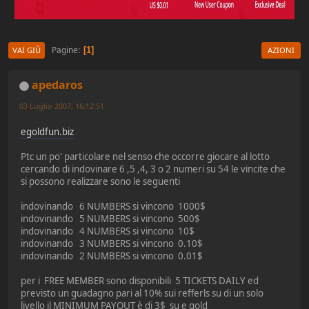
Pagine
1
VAI GIÙ
AZIONI
apedaros
03 Luglio 2007, 16:12:51
egoldfun.biz
Ptc un po' particolare nel senso che occorre giocare al lotto
cercando di indovinare 6 ,5 ,4, 3 o 2 numeri su 54 le vincite che
si possono realizzare sono le seguenti
indovinando 6 NUMBERS si vincono 1000$
indovinando 5 NUMBERS si vincono 500$
indovinando 4 NUMBERS si vincono 10$
indovinando 3 NUMBERS si vincono 0.10$
indovinando 2 NUMBERS si vincono 0.01$
per i FREE MEMBER sono disponibili 5 TICKETS DAILY ed
previsto un guadagno pari al 10% sui refferls su di un solo
livello il MINIMUM PAYOUT è di 3$ su e gold