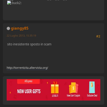
giangy85
22 Luglio 2013, 15:35:19
#2
sito inesistente sposto in scam
http://torrentzita.altervista.org/