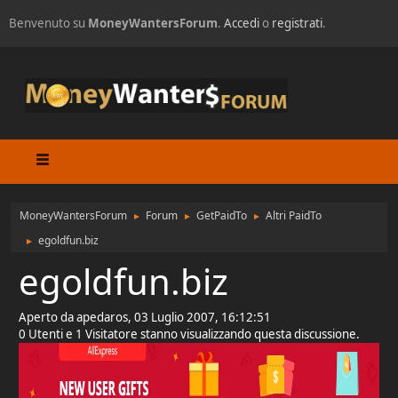
Benvenuto su
MoneyWantersForum
.
Accedi
o
registrati
.
MoneyWantersForum
Forum
GetPaidTo
Altri PaidTo
►
►
►
egoldfun.biz
►
egoldfun.biz
Aperto da apedaros, 03 Luglio 2007, 16:12:51
0 Utenti e 1 Visitatore stanno visualizzando questa discussione.