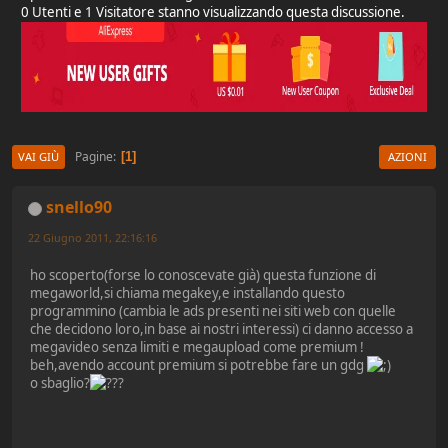
0 Utenti e 1 Visitatore stanno visualizzando questa discussione.
Pagine
1
VAI GIÙ
AZIONI
snello90
22 Giugno 2011, 22:16:16
ho scoperto(forse lo conoscevate già) questa funzione di
megaworld,si chiama megakey,e installando questo
programmino (cambia le ads presenti nei siti web con quelle
che decidono loro,in base ai nostri interessi) ci danno accesso a
megavideo senza limiti e megaupload come premium !
beh,avendo account premium si potrebbe fare un gdg
o sbaglio?