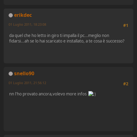
erikdec
01 Luglio 2011, 18:23:08
#1
da quel che ho letto in giro ti impalla il pc...meglio non
fidarsi...ah se lo hai scaricato e installato, a te cosa è successo?
snello90
01 Luglio 2011, 21:56:12
#2
nn l'ho provato ancora,volevo more infos