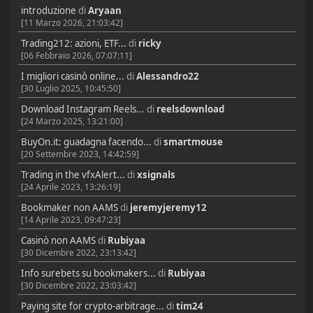
introduzione
di
Aryaan
[11 Marzo 2026, 21:03:42]
Trading212: azioni, ETF...
di
ricky
[06 Febbraio 2026, 07:07:11]
I migliori casinò online...
di
Alessandro22
[30 Luglio 2025, 10:45:50]
Download Instagram Reels...
di
reelsdownload
[24 Marzo 2025, 13:21:00]
BuyOn.it: guadagna facendo...
di
smartmouse
[20 Settembre 2023, 14:42:59]
Trading in the vfxAlert...
di
xsignals
[24 Aprile 2023, 13:26:19]
Bookmaker non AAMS
di
jeremyjeremy12
[14 Aprile 2023, 09:47:23]
Casinò non AAMS
di
Rubiyaa
[30 Dicembre 2022, 23:13:42]
Info surebets su bookmakers...
di
Rubiyaa
[30 Dicembre 2022, 23:03:42]
Paying site for crypto-arbitrage...
di
tim24