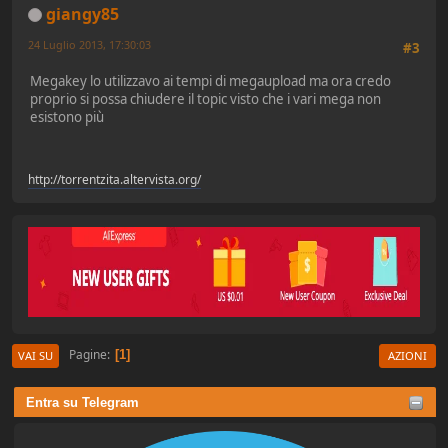
giangy85
24 Luglio 2013, 17:30:03
#3
Megakey lo utilizzavo ai tempi di megaupload ma ora credo
proprio si possa chiudere il topic visto che i vari mega non
esistono più
http://torrentzita.altervista.org/
Pagine
1
VAI SU
AZIONI
Entra su Telegram