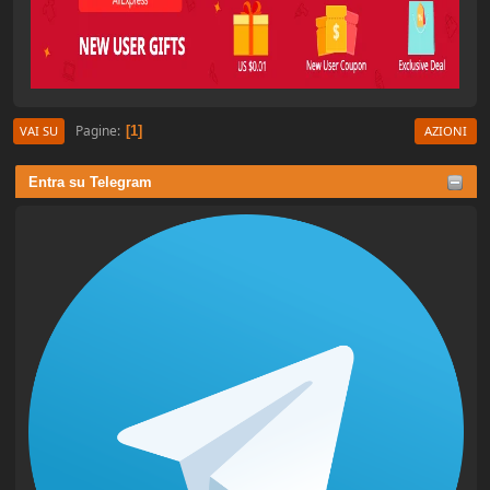
Pagine
1
VAI SU
AZIONI
Entra su Telegram