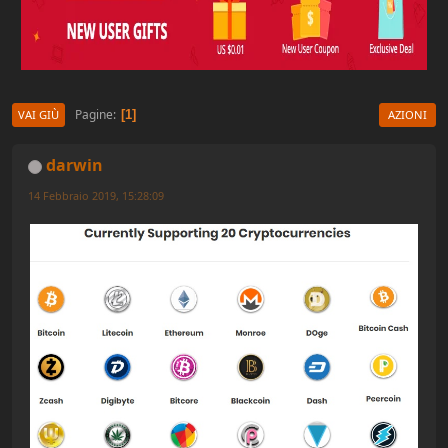
Pagine
1
VAI GIÙ
AZIONI
darwin
14 Febbraio 2019, 15:28:09