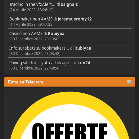
Trading in the vfxAlert...
di
xsignals
[24 Aprile 2023, 13:26:19]
Bookmaker non AAMS
di
jeremyjeremy12
[14 Aprile 2023, 09:47:23]
Casinò non AAMS
di
Rubiyaa
[30 Dicembre 2022, 23:13:42]
Info surebets su bookmakers...
di
Rubiyaa
[30 Dicembre 2022, 23:03:42]
Paying site for crypto-arbitrage...
di
tim24
[08 Dicembre 2022, 22:49:50]
Entra su Telegram