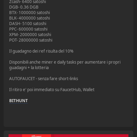
Zcash- 6400 satoshi
DGB- 0.36 DGB
BTX- 1000000 satoshi
BLK- 4000000 satoshi
DASH- 5100 satoshi
PPC- 600000 satoshi
XPM- 2000000 satoshi
POT- 28000000 satoshi
Il guadagno dei ref risulta del 10%
Disponibili anche miner e daily tasks per aumentare i propri
guadagni + la lotteria
AUTOFAUCET - senza fare short-links
Il ritiro e' poi immediato su FaucetHub, Wallet
BITHUNT