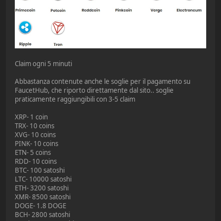
Claim ogni 5 minuti
Abbastanza contenute anche le soglie per il pagamento su
FaucetHub, che riporto direttamente dal sito.. soglie
praticamente raggiungibili con 3-5 claim
XRP- 1 coin
TRX- 10 coins
XVG- 10 coins
PINK- 10 coins
ETN- 5 coins
RDD- 10 coins
BTC- 100 satoshi
LTC- 10000 satoshi
ETH- 3200 satoshi
XMR- 8500 satoshi
DOGE- 1.8 DOGE
BCH- 2800 satoshi