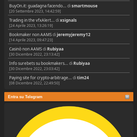
BuyOn.it: guadagna facendo...
di
smartmouse
[20 Settembre 2023, 14:42:59]
Trading in the vfxAlert...
di
xsignals
[24 Aprile 2023, 13:26:19]
Bookmaker non AAMS
di
jeremyjeremy12
[14 Aprile 2023, 09:47:23]
Casinò non AAMS
di
Rubiyaa
[30 Dicembre 2022, 23:13:42]
Info surebets su bookmakers...
di
Rubiyaa
[30 Dicembre 2022, 23:03:42]
Paying site for crypto-arbitrage...
di
tim24
[08 Dicembre 2022, 22:49:50]
Entra su Telegram