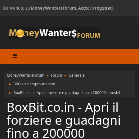
Benvenuto su
MoneyWantersForum
.
Accedi
o
registrati
.
MoneyWantersForum
Forum
Generale
►
►
BitCoin e crypto-monete
►
BoxBit.co.in - Apri il forziere e guadagni fino a 200000 satoshi!
►
BoxBit.co.in - Apri il
forziere e guadagni
fino a 200000