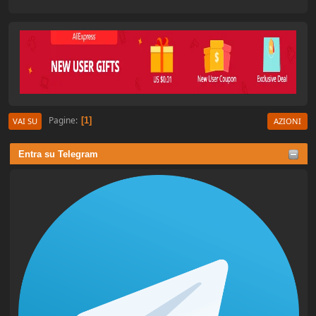
Pagine
1
VAI SU
AZIONI
Entra su Telegram