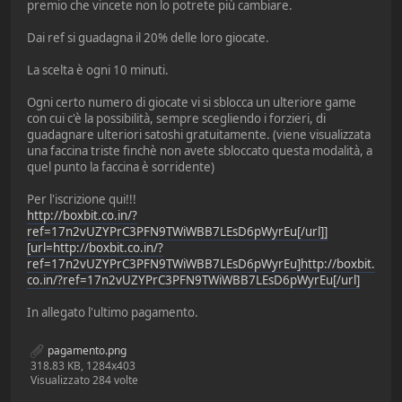
premio che vincete non lo potrete più cambiare.
Dai ref si guadagna il 20% delle loro giocate.
La scelta è ogni 10 minuti.
Ogni certo numero di giocate vi si sblocca un ulteriore game
con cui c'è la possibilità, sempre scegliendo i forzieri, di
guadagnare ulteriori satoshi gratuitamente. (viene visualizzata
una faccina triste finchè non avete sbloccato questa modalità, a
quel punto la faccina è sorridente)
Per l'iscrizione qui!!!
http://boxbit.co.in/?
ref=17n2vUZYPrC3PFN9TWiWBB7LEsD6pWyrEu[/url]]
[url=http://boxbit.co.in/?
ref=17n2vUZYPrC3PFN9TWiWBB7LEsD6pWyrEu]http://boxbit.
co.in/?ref=17n2vUZYPrC3PFN9TWiWBB7LEsD6pWyrEu[/url]
In allegato l'ultimo pagamento.
pagamento.png
318.83 KB, 1284x403
Visualizzato 284 volte