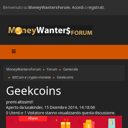
Benvenuto su
MoneyWantersForum
.
Accedi
o
registrati
.
MoneyWantersForum
Forum
Generale
►
►
BitCoin e crypto-monete
Geekcoins
►
►
Geekcoins
premi altissimi!!
Aperto da lucakinder, 15 Dicembre 2014, 14:18:06
0 Utenti e 1 Visitatore stanno visualizzando questa discussione.