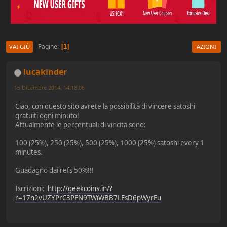
Pagine
1
VAI GIÙ
AZIONI
lucakinder
15 Dicembre 2014, 14:18:06
Ciao, con questo sito avrete la possibilità di vincere satoshi
gratuiti ogni minuto!
Attualmente le percentuali di vincita sono:
100 (25%), 250 (25%), 500 (25%), 1000 (25%) satoshi every 1
minutes.
Guadagno dai refs 50%!!!
Iscrizioni:
http://geekcoins.in/?
r=17n2vUZYPrC3PFN9TWiWBB7LEsD6pWyrEu