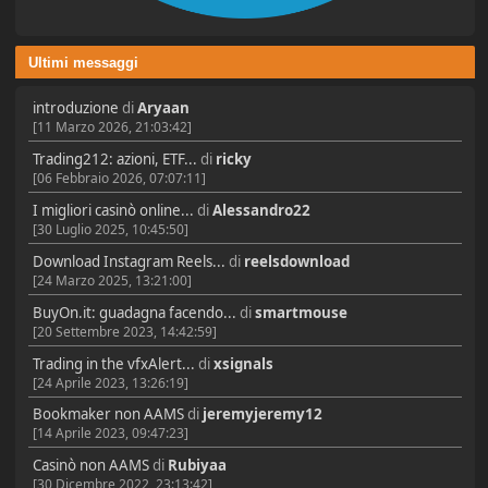
Ultimi messaggi
introduzione
di
Aryaan
[11 Marzo 2026, 21:03:42]
Trading212: azioni, ETF...
di
ricky
[06 Febbraio 2026, 07:07:11]
I migliori casinò online...
di
Alessandro22
[30 Luglio 2025, 10:45:50]
Download Instagram Reels...
di
reelsdownload
[24 Marzo 2025, 13:21:00]
BuyOn.it: guadagna facendo...
di
smartmouse
[20 Settembre 2023, 14:42:59]
Trading in the vfxAlert...
di
xsignals
[24 Aprile 2023, 13:26:19]
Bookmaker non AAMS
di
jeremyjeremy12
[14 Aprile 2023, 09:47:23]
Casinò non AAMS
di
Rubiyaa
[30 Dicembre 2022, 23:13:42]