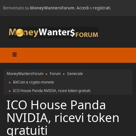
Benvenuto su
MoneyWantersForum
.
Accedi
o
registrati
.
MoneyWantersForum
Forum
Generale
►
►
BitCoin e crypto-monete
►
ICO House Panda NVIDIA, ricevi token gratuiti
►
ICO House Panda
NVIDIA, ricevi token
gratuiti