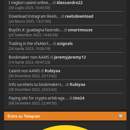
I migliori casinò online...
di
Alessandro22
[30 Luglio 2025, 10:45:50]
Download Instagram Reels...
di
reelsdownload
[24 Marzo 2025, 13:21:00]
BuyOn.it: guadagna facendo...
di
smartmouse
[20 Settembre 2023, 14:42:59]
Trading in the vfxAlert...
di
xsignals
[24 Aprile 2023, 13:26:19]
Bookmaker non AAMS
di
jeremyjeremy12
[14 Aprile 2023, 09:47:23]
Casinò non AAMS
di
Rubiyaa
[30 Dicembre 2022, 23:13:42]
Info surebets su bookmakers...
di
Rubiyaa
[30 Dicembre 2022, 23:03:42]
Paying site for crypto-arbitrage...
di
tim24
[08 Dicembre 2022, 22:49:50]
Entra su Telegram