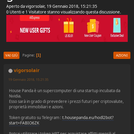
Aperto da vigorsolair, 19 Gennaio 2018, 15:21:35
0 Utenti e 1 Visitatore stanno visualizzando questa discussione.
Pagine
1
VAI GIÙ
AZIONI
vigorsolair
19 Gennaio 2018, 15:21:35
House Panda è un supercomputer di una startup incubata da
Nvidia.
Esso sarà in grado di prevedere i prezzi futuri per criptovalute,
proprietà immobiliari e azioni.
Token gratuito su Telegram :
t.housepanda.eu/hodl2bot?
start=FABIO6ZK
Potrai utilizzare i token HPT per acquistare affitti mensili al