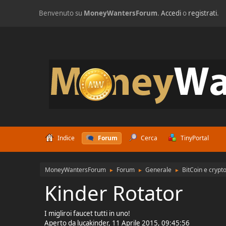
Benvenuto su
MoneyWantersForum
.
Accedi
o
registrati
.
Indice
Forum
Cerca
TinyPortal
MoneyWantersForum
Forum
Generale
BitCoin e cryp
►
►
►
Kinder Rotator
I migliroi faucet tutti in uno!
Aperto da lucakinder, 11 Aprile 2015, 09:45:56