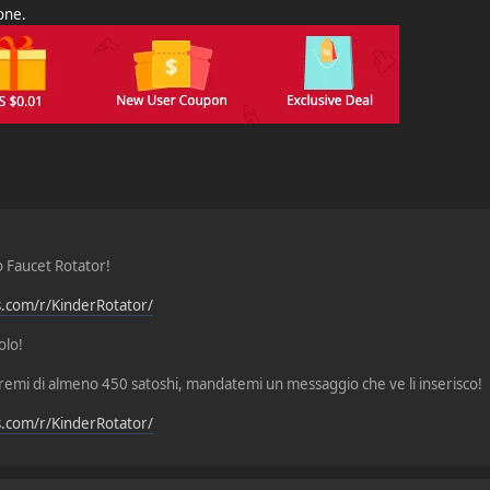
ione.
o Faucet Rotator!
ns.com/r/KinderRotator/
olo!
premi di almeno 450 satoshi, mandatemi un messaggio che ve li inserisco!
ns.com/r/KinderRotator/