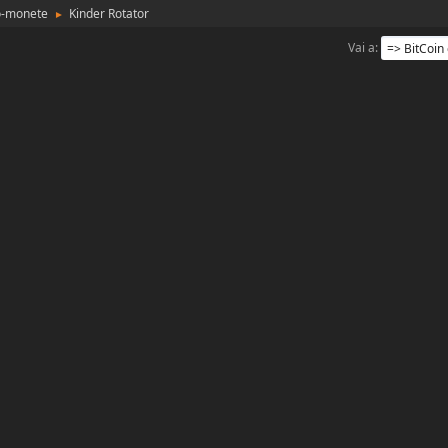
to-monete
Kinder Rotator
►
Vai a