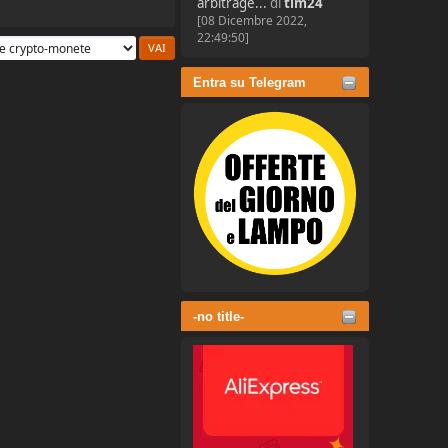
arbitrage...
di
tim24
[08 Dicembre 2022,
22:49:50]
Entra su Telegram
-no title-