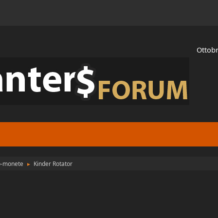
Ottobr
to-monete
Kinder Rotator
►