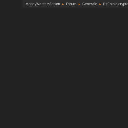
MoneyWantersForum
Forum
Generale
BitCoin e cryp
►
►
►