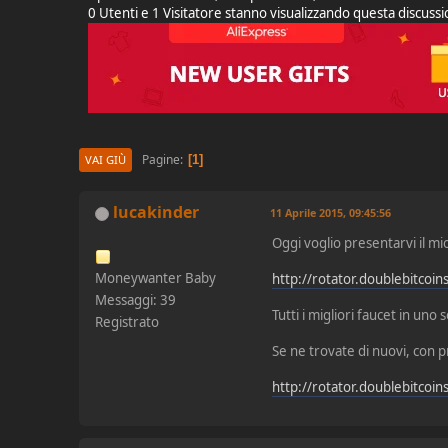
0 Utenti e 1 Visitatore stanno visualizzando questa discuss
Pagine
1
VAI GIÙ
lucakinder
11 Aprile 2015, 09:45:56
Oggi voglio presentarvi il mi
Moneywanter Baby
http://rotator.doublebitcoi
Messaggi: 39
Tutti i migliori faucet in uno s
Registrato
Se ne trovate di nuovi, con 
http://rotator.doublebitcoi