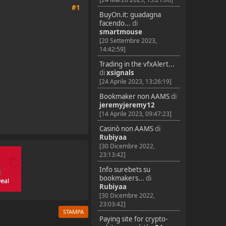
#1
BuyOn.it: guadagna
facendo...
di
smartmouse
[20 Settembre 2023,
14:42:59]
Trading in the vfxAlert...
di
xsignals
[24 Aprile 2023, 13:26:19]
Bookmaker non AAMS
di
jeremyjeremy12
[14 Aprile 2023, 09:47:23]
Casinò non AAMS
di
Rubiyaa
[30 Dicembre 2022,
23:13:42]
Info surebets su
bookmakers...
di
Rubiyaa
[30 Dicembre 2022,
23:03:42]
STAMPA
Paying site for crypto-