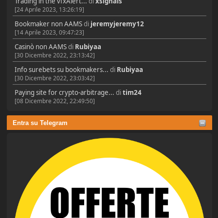
Trading in the vfxAlert...
di
xsignals
[24 Aprile 2023, 13:26:19]
Bookmaker non AAMS
di
jeremyjeremy12
[14 Aprile 2023, 09:47:23]
Casinò non AAMS
di
Rubiyaa
[30 Dicembre 2022, 23:13:42]
Info surebets su bookmakers...
di
Rubiyaa
[30 Dicembre 2022, 23:03:42]
Paying site for crypto-arbitrage...
di
tim24
[08 Dicembre 2022, 22:49:50]
Entra su Telegram