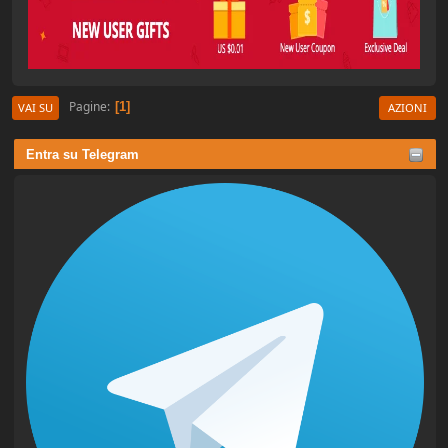
Pagine
1
VAI SU
AZIONI
Entra su Telegram