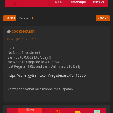
Pagine
1
VAI GIÙ
AZIONI
cookiekush
09 Giugno 2017, 14:17:04
FREE !!!
No Need Investment
Earn up to 0.002 btc A day !!
No Need to Upgrade to withdraw
Just Register FREE and Earn Unlimited BTC Daily
https://synergytraffic.com/register.aspx?u=16205
Verzonden vanaf mijn iPhone met Tapatalk