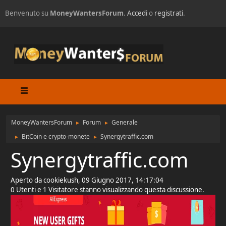
Benvenuto su
MoneyWantersForum
.
Accedi
o
registrati
.
MoneyWantersForum
Forum
Generale
►
►
BitCoin e crypto-monete
Synergytraffic.com
►
►
Synergytraffic.com
Aperto da cookiekush, 09 Giugno 2017, 14:17:04
0 Utenti e 1 Visitatore stanno visualizzando questa discussione.