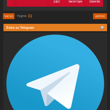
Pagine
1
VAI SU
AZIONI
Entra su Telegram