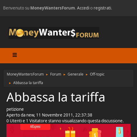
Benvenuto su
MoneyWantersForum
.
Accedi
o
registrati
.
MoneyWantersForum
Forum
Generale
Off-topic
►
►
►
Abbassa la tariffa
►
Abbassa la tariffa
petizione
Aperto da new, 11 Novembre 2011, 22:37:38
0 Utenti e 1 Visitatore stanno visualizzando questa discussione.