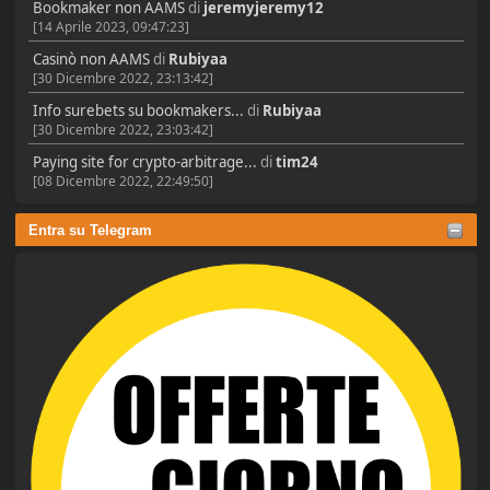
Bookmaker non AAMS
di
jeremyjeremy12
[14 Aprile 2023, 09:47:23]
Casinò non AAMS
di
Rubiyaa
[30 Dicembre 2022, 23:13:42]
Info surebets su bookmakers...
di
Rubiyaa
[30 Dicembre 2022, 23:03:42]
Paying site for crypto-arbitrage...
di
tim24
[08 Dicembre 2022, 22:49:50]
Entra su Telegram