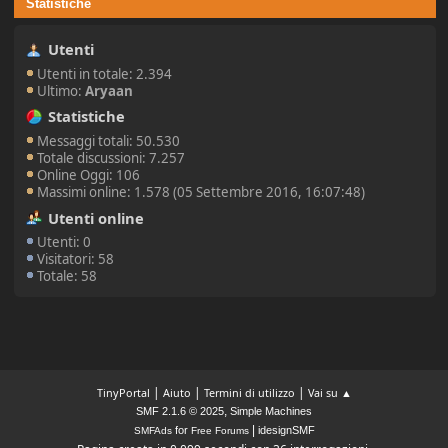
Statistiche
Utenti
Utenti in totale: 2.394
Ultimo:
Aryaan
Statistiche
Messaggi totali: 50.530
Totale discussioni: 7.257
Online Oggi: 106
Massimi online: 1.578 (05 Settembre 2016, 16:07:48)
Utenti online
Utenti: 0
Visitatori: 58
Totale: 58
|
|
|
TinyPortal
Aiuto
Termini di utilizzo
Vai su ▲
,
SMF 2.1.6 © 2025
Simple Machines
|
for
idesignSMF
SMFAds
Free Forums