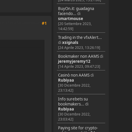
BuyOn.it: guadagna
facendo...
di
smartmouse
013, 17:05:47 di smartmouse
#1
[20 Settembre 2023,
14:42:59]
Trading in the vfxAlert...
di
xsignals
[24 Aprile 2023, 13:26:19]
Bookmaker non AAMS
di
jeremyjeremy12
[14 Aprile 2023, 09:47:23]
Casinò non AAMS
di
Rubiyaa
[30 Dicembre 2022,
23:13:42]
Info surebets su
bookmakers...
di
Rubiyaa
[30 Dicembre 2022,
23:03:42]
Paying site for crypto-