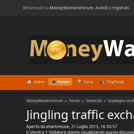
Benvenuto su
MoneyWantersForum
.
Accedi
o
registrati
.
Indice
Forum
Cerca
TinyPortal
MoneyWantersForum
Forum
Generale
Guadagno on-li
►
►
►
Jingling traffic ex
Aperto da smartmouse, 21 Luglio 2013, 16:50:57
0 Utenti e 1 Visitatore stanno visualizzando questa discuss