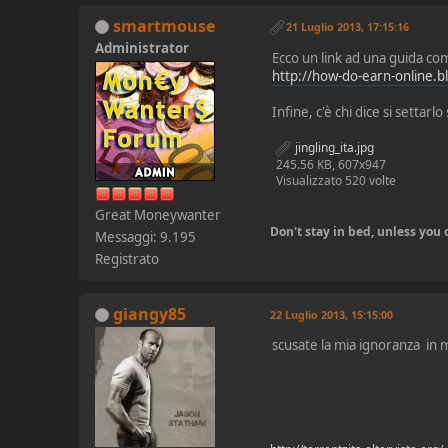
smartmouse
21 Luglio 2013, 17:15:16
Administrator
Ecco un link ad una guida com
http://how-do-earn-online.b
Infine, c'è chi dice si settar
jingling_ita.jpg
245.56 KB, 607x947
Visualizzato 520 volte
Great Moneywanter
Don't stay in bed, unless yo
Messaggi: 9.195
Registrato
giangy85
22 Luglio 2013, 15:15:00
scusate la mia ignoranza in m