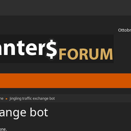
Ottobr
ne
Jingling traffic exchange bot
►
change bot
ione.