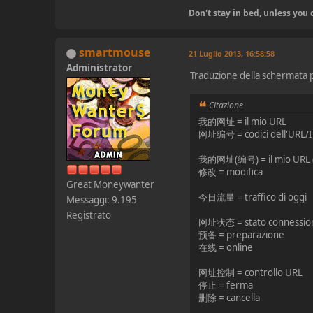
Don't stay in bed, unless yo
smartmouse
21 Luglio 2013, 16:58:58
Administrator
Traduzione della schermata p
Citazione
我的网址 = il mio URL
网址编号 = codici dell'URL/
我的网址(编号) = il mio URL (
修改 = modifica
Great Moneywanter
今日流量 = traffico di oggi
Messaggi: 9.195
Registrato
网址状态 = stato connessio
预备 = preparazione
在线 = online
网址控制 = controllo URL
停止 = ferma
删除 = cancella