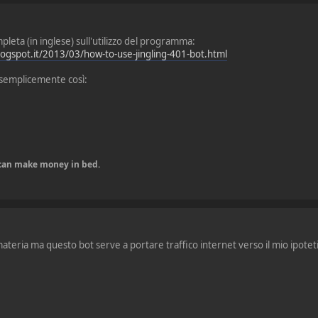
pleta (in inglese) sull'utilizzo del programma:
logspot.it/2013/03/how-to-use-jingling-401-bot.html
lo semplicemente così:
u can make money in bed.
ateria ma questo bot serve a portare traffico internet verso il mio ipoteti