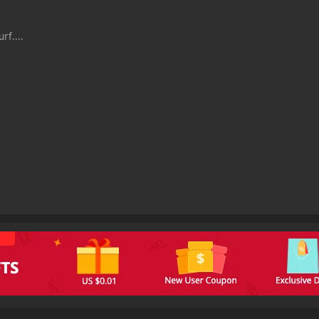
rf....