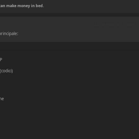
u can make money in bed.
Ultima modifica
: 21 Luglio 2
rincipale:
IP
codici)
ne