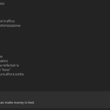
sso
l traffico
ttimizzazione
se
atico
nella barra
 "boss"
 all'ora scelta
u can make money in bed.