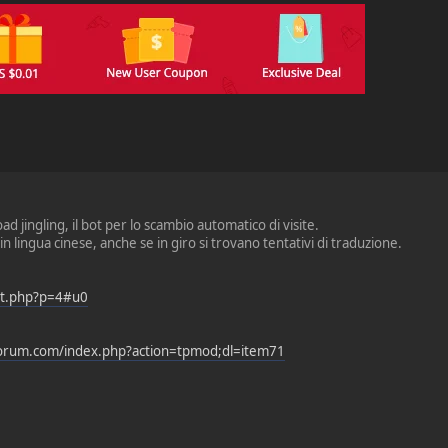
d jingling, il bot per lo scambio automatico di visite.
n lingua cinese, anche se in giro si trovano tentativi di traduzione.
eit.php?p=4#u0
orum.com/index.php?action=tpmod;dl=item71