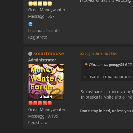
http://torrentzita.altervista.org/
Great Moneywanter
Messaggi: 557
Location: Taranto
Registrato
smartmouse
22 Luglio 2013, 18:27:54
Administrator
Citazione di: giangy85 il 2
scusate la mia ignoranza 
Si, così pare... io ancora no
In pratica fai visite al tuo lin
Great Moneywanter
Don't stay in bed, unless yo
Messaggi: 9.195
Registrato