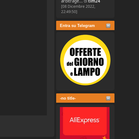
arbitrage...
di
tim24
[08 Dicembre 2022,
22:49:50]
Entra su Telegram
-no title-