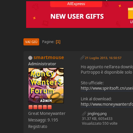
Pagine
1
VAI GIÙ
smartmouse
21 Luglio 2013, 16:50:57
Administrator
Ho aggiunto nell'area downloa
Purtroppo è disponibile solo i
Sito ufficiale:
http://www.spiritsoft.cn/us
Link al download:
http://www.moneywantersf
Great Moneywanter
jingling.png
31.37 KB, 605x433
Messaggi: 9.195
Visualizzato 550 volte
Registrato