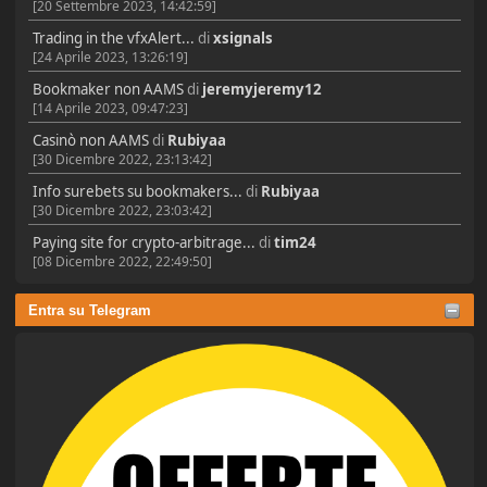
[20 Settembre 2023, 14:42:59]
Trading in the vfxAlert...
di
xsignals
[24 Aprile 2023, 13:26:19]
Bookmaker non AAMS
di
jeremyjeremy12
[14 Aprile 2023, 09:47:23]
Casinò non AAMS
di
Rubiyaa
[30 Dicembre 2022, 23:13:42]
Info surebets su bookmakers...
di
Rubiyaa
[30 Dicembre 2022, 23:03:42]
Paying site for crypto-arbitrage...
di
tim24
[08 Dicembre 2022, 22:49:50]
Entra su Telegram