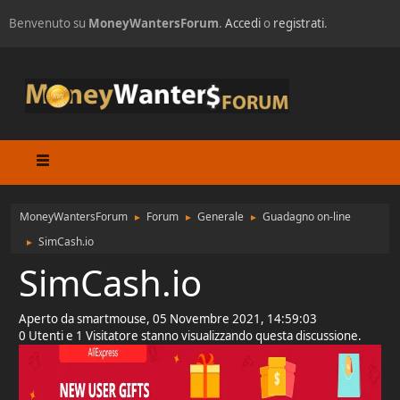
Benvenuto su
MoneyWantersForum
.
Accedi
o
registrati
.
MoneyWantersForum
Forum
Generale
Guadagno on-line
►
►
►
SimCash.io
►
SimCash.io
Aperto da smartmouse, 05 Novembre 2021, 14:59:03
0 Utenti e 1 Visitatore stanno visualizzando questa discussione.