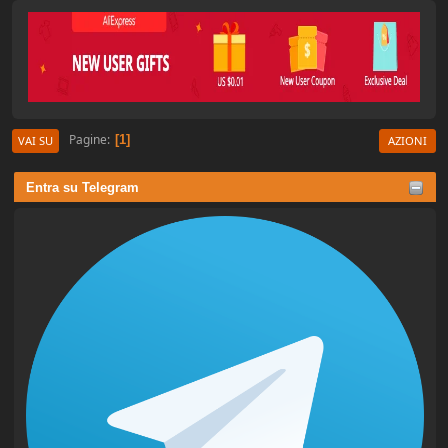
Pagine
1
VAI SU
AZIONI
Entra su Telegram