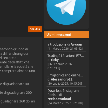
STAMPA
Ultimi messaggi
introduzione
di
Aryaan
[11 Marzo 2026, 21:03:42]
l secondo gruppo di
a di franchising qui
Trading212: azioni, ETF...
l settore di
di
ricky
nte dagli affitti che
[06 Febbraio 2026,
 nulla: è la società che
07:07:11]
ente comprare almeno uno
I migliori casinò online...
di
Alessandro22
[30 Luglio 2025, 10:45:50]
tte di guadagnare 40
Download Instagram
ette di guadagnare 200
Reels...
di
reelsdownload
i guadagnare 360 dollari
[24 Marzo 2025, 13:21:00]