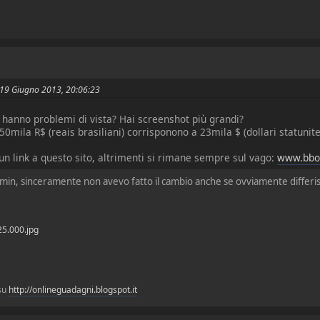
l 19 Giugno 2013, 20:06:23
che hanno problemi di vista? Hai screenshot più grandi?
a 50mila R$ (reais brasiliani) corrisponono a 23mila $ (dollari statunit
n link a questo sito, altrimenti si rimane sempre sul vago:
www.bbo
dmin, sinceramente non avevo fatto il cambio anche se ovviamente differi
5.000.jpg
 su
http://onlineguadagni.blogspot.it