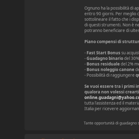
Ognuno ha la possibilità di 
entro 90 giorni. Per meglio
sottolineare il fatto che i di
di questi strumenti. Non è n
potranno beneficiare di ulter
Piano compensi di struttur
-
Fast Start Bonus
su acquis
-
Guadagno binario
del 30% c
-
Bonus residuale
del 2% mens
-
Bonus noleggio canone
de
- Possibilità di raggiungere
q
Se vuoi essere tra i primi 
qualora non volessi creart
online.guadagni@yahoo.
tutta l'assistenza ed il mate
Italia per ricevere aggiorna
Tante opportunità di guadagno