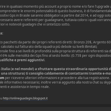
aprire in qualsiasi momento più account a proprio nome e/o fare l'upgrade
 comprendere le enormi potenzialità di questo business, è di fondamenta
spositivi Gps in Brasile saranno obbligatori a partire dal 2014, e ad oggi solo
ecessario avere referenti per guadagnare, tuttavia coloro i quali vorranno
iori e notevoli guadagni che vi sintetizzo sotto.
a:
to pacchetti da parte dei propri referenti diretti: Bronzo 20$, Argento 6
alcolato sul fatturato della squadra più debole su livelli illimitati;
ile fino a sei livelli di profondità sulla propria struttura di referenti sia di
l 6% sulle mensilità dei Gps fino al sesto livello: (0.75$ per ogni dispositiv
ualifiche e premi aggiuntivi
.
in Italia (e nel mondo!) a sfruttare questa straordinaria opportunità
i una struttura) ti consiglio caldamente di contattarmi tramite e-mai
com
per ricevere ulteriori informazioni e procedere alla tua registrazione.
riale informativo necessario; inoltre verrai aggiunto alla nostra chat su 
menti e assistenza in tempo reale.
 su
http://onlineguadagni.blogspot.it