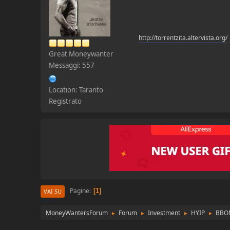
http://torrentzita.altervista.org/
Great Moneywanter
Messaggi: 557
Location: Taranto
Registrato
Pagine
1
VAI SU
MoneyWantersForum
Forum
Investment
HYIP
BBO
►
►
►
►