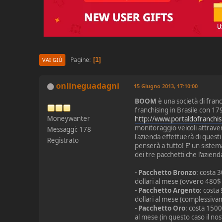
Pagine
1
VAI GIÙ
onlineguadagni
15 Giugno 2013, 17:10:00
BOOM
è una società di fran
franchising in Brasile con 17
Moneywanter
http://www.portaldofranchi
monitoraggio veicoli attrave
Messaggi: 178
l'azienda effettuerà di quest
Registrato
penserà a tutto! E' un sist
dei tre pacchetti che l'azienda
-
Pacchetto Bronzo
: costa 
dollari al mese (ovvero 480$
-
Pacchetto Argento
: costa
dollari al mese (complessiva
-
Pacchetto Oro
: costa 1500
al mese (in questo caso il n