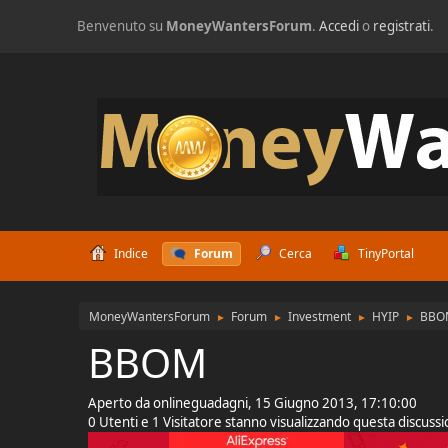
Benvenuto su
MoneyWantersForum
.
Accedi
o
registrati
.
Indice
Forum
Cerca
TinyPortal
MoneyWantersForum
Forum
Investment
HYIP
BBO
►
►
►
►
BBOM
Aperto da onlineguadagni, 15 Giugno 2013, 17:10:00
0 Utenti e 1 Visitatore stanno visualizzando questa discuss