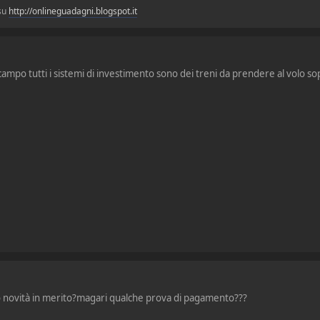
 su
http://onlineguadagni.blogspot.it
ampo tutti i sistemi di investimento sono dei treni da prendere al volo so
no novità in merito?magari qualche prova di pagamento???