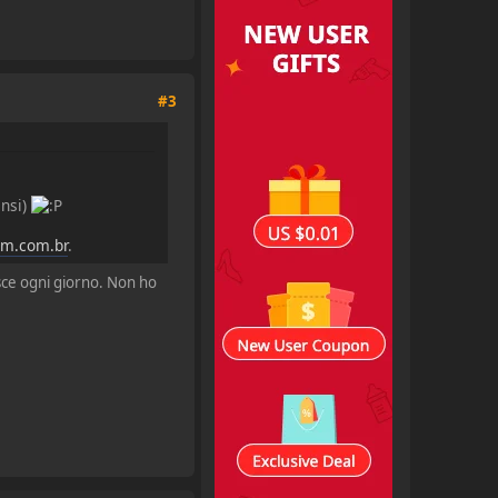
#3
ensi)
m.com.br
.
sce ogni giorno. Non ho