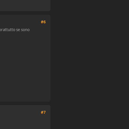
#6
prattutto se sono
#7