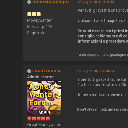
onlineguadagni
19 Giugno 2013, 18:13:35
Per tutti gli scettici una pr
Moneywanter
Uploaded with
ImageShack.
Messaggi: 178
Se vuoi essere tra i primi 
Registrato
consiglio caldamente di c
informazioni e procedere a
Tante opportunità di guadagno
smartmouse
19 Giugno 2013, 20:06:23
Administrator
E per tutti gli scettici che h
Tra l'altro per l'esattezza 50
Intanto mettiamo anche un li
Don't stay in bed, unless yo
Great Moneywanter