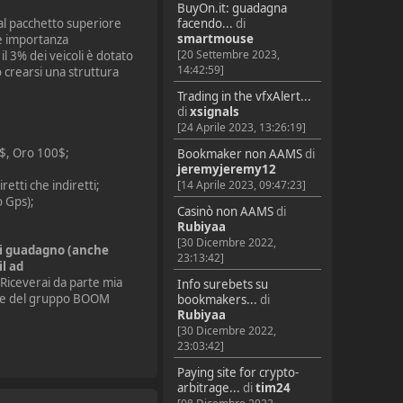
BuyOn.it: guadagna
 al pacchetto superiore
facendo...
di
smartmouse
le importanza
[20 Settembre 2023,
 il 3% dei veicoli è dotato
14:42:59]
 crearsi una struttura
Trading in the vfxAlert...
di
xsignals
[24 Aprile 2023, 13:26:19]
0$, Oro 100$;
Bookmaker non AAMS
di
jeremyjeremy12
retti che indiretti;
[14 Aprile 2023, 09:47:23]
o Gps);
Casinò non AAMS
di
Rubiyaa
[30 Dicembre 2022,
 di guadagno (anche
23:13:42]
l ad
 Riceverai da parte mia
Info surebets su
skype del gruppo BOOM
bookmakers...
di
Rubiyaa
[30 Dicembre 2022,
23:03:42]
Paying site for crypto-
arbitrage...
di
tim24