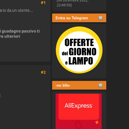
[08 Dicembre 2022,
#1
22:49:50]
ario da un utente...
Entra su Telegram
di guadagno passivo ti
e ulteriori
#2
-no title-
r
.