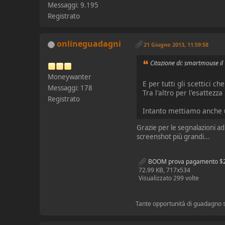
Messaggi: 9.195
Registrato
onlineguadagni
21 Giugno 2013, 11:59:58
Citazione di: smartmouse i
Moneywanter
E per tutti gli scettici 
Messaggi: 178
Tra l'altro per l'esattezz
Registrato
Intanto mettiamo anche u
Grazie per le segnalazioni a
screenshot più grandi...
BOOM prova pagamento $2
72.99 KB, 717x534
Visualizzato 299 volte
Tante opportunità di guadagno