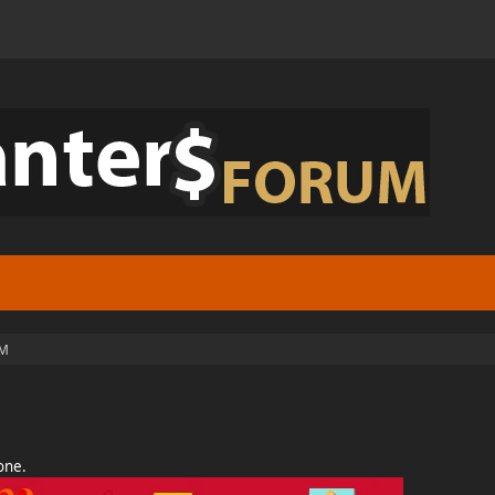
M
ione.