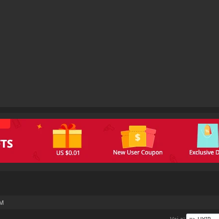
M
Vai a