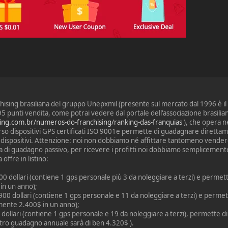
chising brasiliana del gruppo Unepxmil (presente sul mercato dal 1996 è i
95 punti vendita, come potrai vedere dal portale dell'associazione brasilian
sing.com.br/numeros-do-franchising/ranking-das-franquias
), che opera ne
rso dispositivi GPS certificati ISO 9001e permette di guadagnare direttame
i dispositivi. Attenzione: noi non dobbiamo né affittare tantomeno vendere
ema di guadagno passivo, per ricevere i profitti noi dobbiamo semplicem
 offre in listino:
300 dollari (contiene 1 gps personale più 3 da noleggiare a terzi) e perme
 in un anno);
 900 dollari (contiene 1 gps personale e 11 da noleggiare a terzi) e perm
mente 2.400$ in un anno);
 dollari (contiene 1 gps personale e 19 da noleggiare a terzi), permette d
ostro guadagno annuale sarà di ben 4.320$ ).