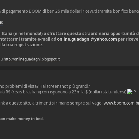
ova di pagamento BOOM di ben 25 mila dollari ricevuti tramite bonifico banc
us
in Italia (e nel mondo!) a sfruttare questa straordinaria opportunità 
ontattarmi tramite e-mail ad
online.guadagni@yahoo.com
per ricever
lla tua registrazione
.
 su
http://onlineguadagni.blogspot.it
anno problemi di vista? Hai screenshot più grandi?
mila R$ (reais brasiliani) corrisponono a 23mila $ (dollari statunitensi)
nk a questo sito, altrimenti si rimane sempre sul vago:
www.bbom.com.b
u can make money in bed.