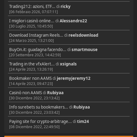
Trading212: azioni, ETF...
di
ricky
[06 Febbraio 2026, 07:07:11]
I migliori casinò online...
di
Alessandro22
[30 Luglio 2025, 10:45:50]
Download Instagram Reels...
di
reelsdownload
[24 Marzo 2025, 13:21:00]
BuyOn.it: guadagna facendo...
di
smartmouse
[20 Settembre 2023, 14:42:59]
Trading in the vfxAlert...
di
xsignals
[24 Aprile 2023, 13:26:19]
Bookmaker non AAMS
di
jeremyjeremy12
[14 Aprile 2023, 09:47:23]
Casinò non AAMS
di
Rubiyaa
[30 Dicembre 2022, 23:13:42]
Info surebets su bookmakers...
di
Rubiyaa
[30 Dicembre 2022, 23:03:42]
Paying site for crypto-arbitrage...
di
tim24
[08 Dicembre 2022, 22:49:50]