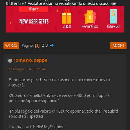
0 Utenti e 1 Visitatore stanno visualizzando questa discussione.
2
3
Pagine
1
VAI GIÙ
AZIONI
romano.peppe
29 Maggio 2016, 09:29:46
Buongiorno per chi si iscrive usando il mio codice di invito
riceverà;
-200 euro da hellobank "deve versare 3000 euro oppure
pensione/oppure stipendio"
-In piu regalo del valore di 10euro appena vedo che i requisiti
sono stati rispettati
link iniziativa; Hello! MyFriends