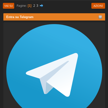
2
3
Pagine
1
VAI SU
AZIONI
Entra su Telegram