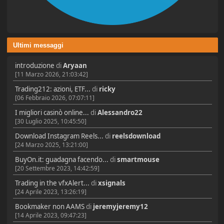
Ultimi messaggi
introduzione
di
Aryaan
[11 Marzo 2026, 21:03:42]
Trading212: azioni, ETF...
di
ricky
[06 Febbraio 2026, 07:07:11]
I migliori casinò online...
di
Alessandro22
[30 Luglio 2025, 10:45:50]
Download Instagram Reels...
di
reelsdownload
[24 Marzo 2025, 13:21:00]
BuyOn.it: guadagna facendo...
di
smartmouse
[20 Settembre 2023, 14:42:59]
Trading in the vfxAlert...
di
xsignals
[24 Aprile 2023, 13:26:19]
Bookmaker non AAMS
di
jeremyjeremy12
[14 Aprile 2023, 09:47:23]