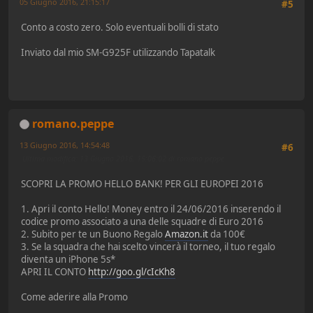
05 Giugno 2016, 21:15:17
#5
Conto a costo zero. Solo eventuali bolli di stato
Inviato dal mio SM-G925F utilizzando Tapatalk
romano.peppe
13 Giugno 2016, 14:54:48
#6
Ultima modifica
: 13 Giugno 2016, 15:06:02 di romano.peppe
SCOPRI LA PROMO HELLO BANK! PER GLI EUROPEI 2016
1. Apri il conto Hello! Money entro il 24/06/2016 inserendo il
codice promo associato a una delle squadre di Euro 2016
2. Subito per te un Buono Regalo
Amazon.it
da 100€
3. Se la squadra che hai scelto vincerà il torneo, il tuo regalo
diventa un iPhone 5s*
APRI IL CONTO
http://goo.gl/cIcKh8
Come aderire alla Promo