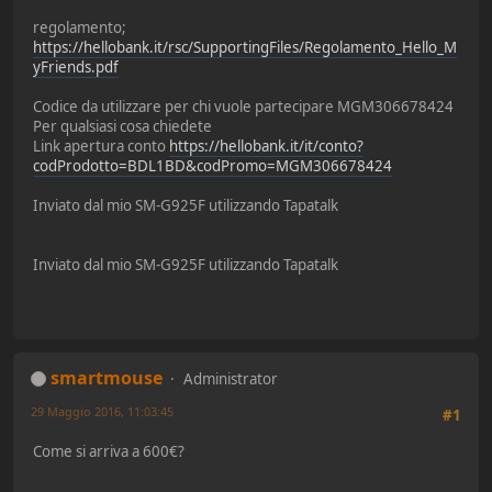
regolamento;
https://hellobank.it/rsc/SupportingFiles/Regolamento_Hello_M
yFriends.pdf
Codice da utilizzare per chi vuole partecipare MGM306678424
Per qualsiasi cosa chiedete
Link apertura conto
https://hellobank.it/it/conto?
codProdotto=BDL1BD&codPromo=MGM306678424
Inviato dal mio SM-G925F utilizzando Tapatalk
Inviato dal mio SM-G925F utilizzando Tapatalk
smartmouse
Administrator
29 Maggio 2016, 11:03:45
#1
Come si arriva a 600€?