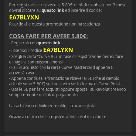
Per registrarvi e ricevere le 5.80€ + 1% di cashback per 3 mesi
dovrai cliccare su
questo link
ed inserire il codice:
EA7BLYXN
Ricordo che questa promozione non ha scadenza
COSA FARE PER AVERE 5.80€:
- Registrati con
questo link
EA7BLYXN
- Inserisci il codice
- Scegli la carta "Curve Blu" in fase di registrazione per evitare
di pagare commissioni mensili
- Fai un acquisto con la carta Curve Mastercard appena ti
arriverà casa
- Appena conclusa la transazione riceverai 5£ (che al cambio
attuale sono 5.80€) sul tuo conto sotto forma di Curve Point
- Usa le 5£ per fare acquisti oppure spostali su Revolut creando
semplicemente un link di pagamento
La carta è incredibilmente utile, straconsigliata!
Grazie a coloro che si registreranno con il mio codice