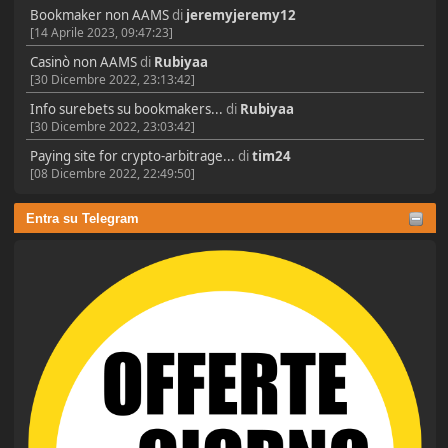
Bookmaker non AAMS
di
jeremyjeremy12
[14 Aprile 2023, 09:47:23]
Casinò non AAMS
di
Rubiyaa
[30 Dicembre 2022, 23:13:42]
Info surebets su bookmakers...
di
Rubiyaa
[30 Dicembre 2022, 23:03:42]
Paying site for crypto-arbitrage...
di
tim24
[08 Dicembre 2022, 22:49:50]
Entra su Telegram