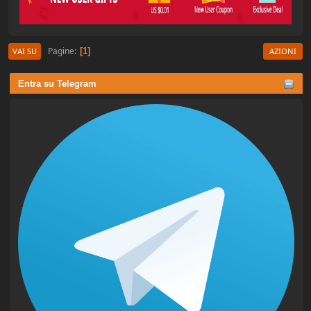
Pagine
1
VAI SU
AZIONI
Entra su Telegram