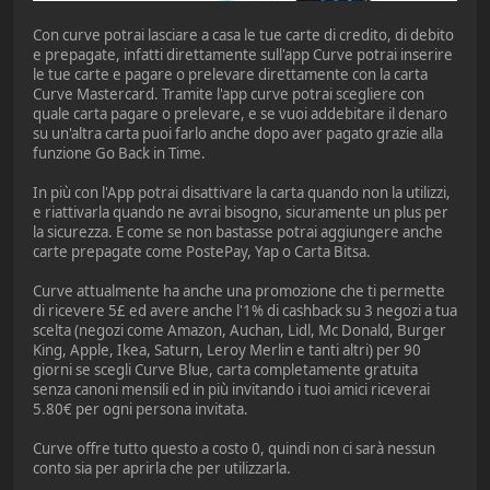
Con curve potrai lasciare a casa le tue carte di credito, di debito
e prepagate, infatti direttamente sull'app Curve potrai inserire
le tue carte e pagare o prelevare direttamente con la carta
Curve Mastercard. Tramite l'app curve potrai scegliere con
quale carta pagare o prelevare, e se vuoi addebitare il denaro
su un'altra carta puoi farlo anche dopo aver pagato grazie alla
funzione Go Back in Time.
In più con l'App potrai disattivare la carta quando non la utilizzi,
e riattivarla quando ne avrai bisogno, sicuramente un plus per
la sicurezza. E come se non bastasse potrai aggiungere anche
carte prepagate come PostePay, Yap o Carta Bitsa.
Curve attualmente ha anche una promozione che ti permette
di ricevere 5£ ed avere anche l'1% di cashback su 3 negozi a tua
scelta (negozi come Amazon, Auchan, Lidl, Mc Donald, Burger
King, Apple, Ikea, Saturn, Leroy Merlin e tanti altri) per 90
giorni se scegli Curve Blue, carta completamente gratuita
senza canoni mensili ed in più invitando i tuoi amici riceverai
5.80€ per ogni persona invitata.
Curve offre tutto questo a costo 0, quindi non ci sarà nessun
conto sia per aprirla che per utilizzarla.