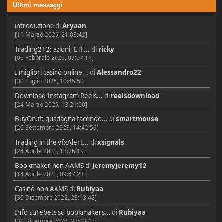
Ultimi messaggi
introduzione
di
Aryaan
[11 Marzo 2026, 21:03:42]
Trading212: azioni, ETF...
di
ricky
[06 Febbraio 2026, 07:07:11]
I migliori casinò online...
di
Alessandro22
[30 Luglio 2025, 10:45:50]
Download Instagram Reels...
di
reelsdownload
[24 Marzo 2025, 13:21:00]
BuyOn.it: guadagna facendo...
di
smartmouse
[20 Settembre 2023, 14:42:59]
Trading in the vfxAlert...
di
xsignals
[24 Aprile 2023, 13:26:19]
Bookmaker non AAMS
di
jeremyjeremy12
[14 Aprile 2023, 09:47:23]
Casinò non AAMS
di
Rubiyaa
[30 Dicembre 2022, 23:13:42]
Info surebets su bookmakers...
di
Rubiyaa
[30 Dicembre 2022, 23:03:42]