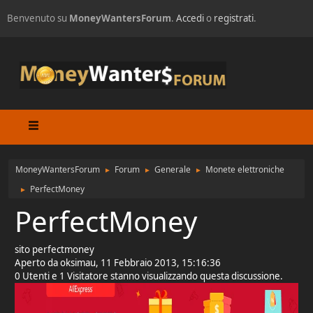
Benvenuto su
MoneyWantersForum
.
Accedi
o
registrati
.
MoneyWantersForum
Forum
Generale
Monete elettroniche
►
►
►
PerfectMoney
►
PerfectMoney
sito perfectmoney
Aperto da oksimau, 11 Febbraio 2013, 15:16:36
0 Utenti e 1 Visitatore stanno visualizzando questa discussione.