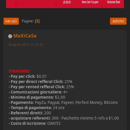
Pagine
1
VAI GIÙ
AZIONI
MaXiCaSa
28 Aprile 2017, 21:21:35
STANDARD
- Pay per click:
$0.01
- Pay per direct refferal Click:
25%
- Pay per rented refferal Click:
25%
- Comunicazioni giornaliere:
4+
- Minimo di pagamento:
$2,00
- Pagamento:
PayZa, Paypal, Payeer, Perfect Money, Bitcoins
- Tempo di pagamento:
24 ore
- Referenti diretti:
200
- acquistare referenti:
300 - Pacchetto minimo 5 refs a $1,00
- Costo di iscrizione:
GRATIS