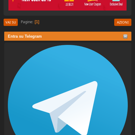
Pagine
1
VAI SU
AZIONI
Entra su Telegram