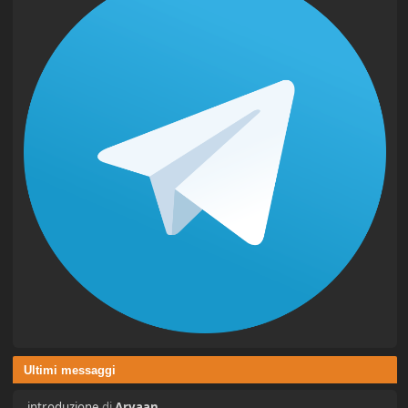
Ultimi messaggi
introduzione
di
Aryaan