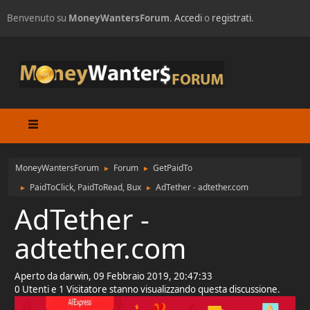
Benvenuto su
MoneyWantersForum
.
Accedi
o
registrati
.
MoneyWantersForum
Forum
GetPaidTo
►
►
PaidToClick, PaidToRead, Bux
AdTether - adtether.com
►
►
AdTether -
adtether.com
Aperto da darwin, 09 Febbraio 2019, 20:47:33
0 Utenti e 1 Visitatore stanno visualizzando questa discussione.