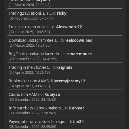
[11 Marzo 2026, 21:03:42]
Trading212: azioni, ETF...
di
ricky
[06 Febbraio 2026, 07:07:11]
I migliori casinò online...
di
Alessandro22
[30 Luglio 2025, 10:45:50]
Download Instagram Reels...
di
reelsdownload
[24 Marzo 2025, 13:21:00]
BuyOn.it: guadagna facendo...
di
smartmouse
[20 Settembre 2023, 14:42:59]
Trading in the vfxAlert...
di
xsignals
[24 Aprile 2023, 13:26:19]
Bookmaker non AAMS
di
jeremyjeremy12
[14 Aprile 2023, 09:47:23]
Casinò non AAMS
di
Rubiyaa
[30 Dicembre 2022, 23:13:42]
Info surebets su bookmakers...
di
Rubiyaa
[30 Dicembre 2022, 23:03:42]
Paying site for crypto-arbitrage...
di
tim24
[08 Dicembre 2022, 22:49:50]