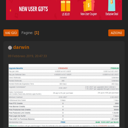
Pagine
1
VAI GIÙ
AZIONI
darwin
09 Febbraio 2019, 20:47:33