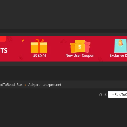
aidToRead, Bux
Adzpire - adzpire.net
►
Vai a