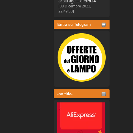
arbitrage...
di
tim24
[08 Dicembre 2022,
22:49:50]
Entra su Telegram
-no title-