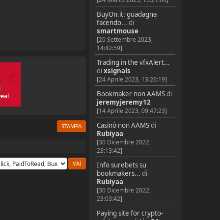
BuyOn.it: guadagna
facendo...
di
smartmouse
[20 Settembre 2023,
14:42:59]
Trading in the vfxAlert...
di
xsignals
[24 Aprile 2023, 13:26:19]
Bookmaker non AAMS
di
jeremyjeremy12
[14 Aprile 2023, 09:47:23]
Casinò non AAMS
di
STAMPA
Rubiyaa
[30 Dicembre 2022,
23:13:42]
Info surebets su
bookmakers...
di
Rubiyaa
[30 Dicembre 2022,
23:03:42]
Paying site for crypto-