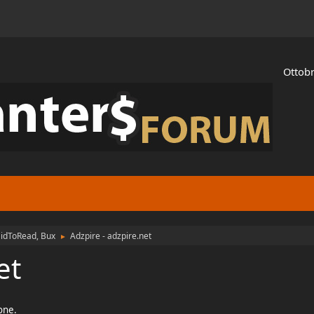
Ottobr
aidToRead, Bux
Adzpire - adzpire.net
►
et
ione.