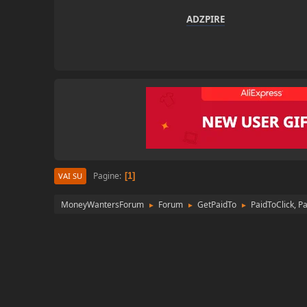
ADZPIRE
Pagine
1
VAI SU
MoneyWantersForum
Forum
GetPaidTo
PaidToClick, P
►
►
►