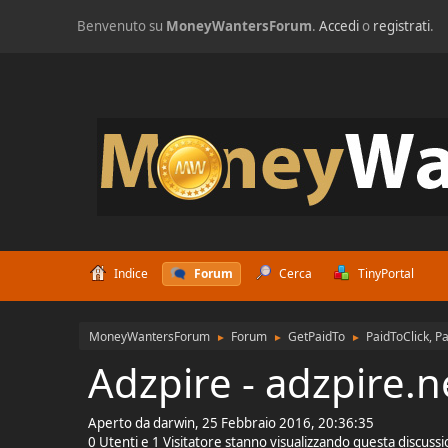
Benvenuto su
MoneyWantersForum
.
Accedi
o
registrati
.
Indice
Forum
Cerca
TinyPortal
MoneyWantersForum
Forum
GetPaidTo
PaidToClick, P
►
►
►
Adzpire - adzpire.n
Aperto da darwin, 25 Febbraio 2016, 20:36:35
0 Utenti e 1 Visitatore stanno visualizzando questa discuss