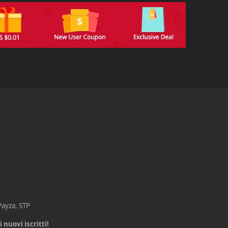
$
Payza, STP
 nuovi iscritti!