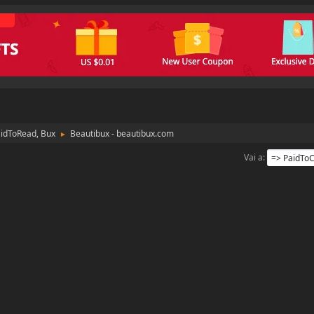
aidToRead, Bux
Beautibux - beautibux.com
►
Vai a