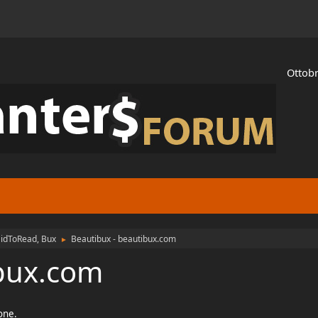
Ottobr
aidToRead, Bux
Beautibux - beautibux.com
►
ibux.com
ione.