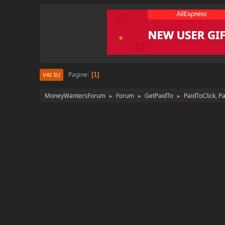
Pagine
1
VAI SU
MoneyWantersForum
Forum
GetPaidTo
PaidToClick, P
►
►
►