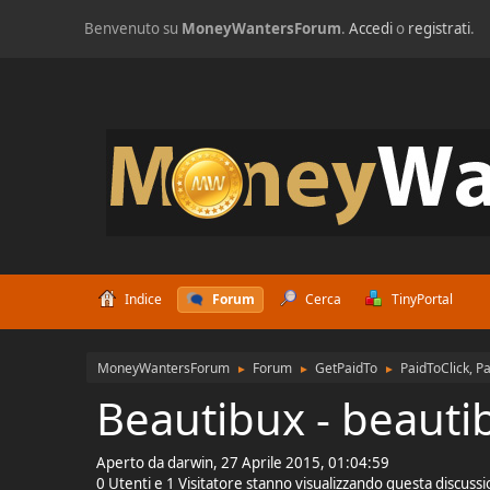
Benvenuto su
MoneyWantersForum
.
Accedi
o
registrati
.
Indice
Forum
Cerca
TinyPortal
MoneyWantersForum
Forum
GetPaidTo
PaidToClick, P
►
►
►
Beautibux - beaut
Aperto da darwin, 27 Aprile 2015, 01:04:59
0 Utenti e 1 Visitatore stanno visualizzando questa discuss