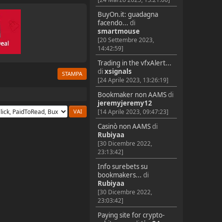
BuyOn.it: guadagna
facendo...
di
smartmouse
[20 Settembre 2023,
14:42:59]
Trading in the vfxAlert...
di
xsignals
STAMPA
[24 Aprile 2023, 13:26:19]
Bookmaker non AAMS
di
jeremyjeremy12
[14 Aprile 2023, 09:47:23]
Casinò non AAMS
di
Rubiyaa
[30 Dicembre 2022,
23:13:42]
Info surebets su
bookmakers...
di
Rubiyaa
[30 Dicembre 2022,
23:03:42]
Paying site for crypto-