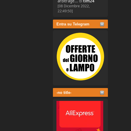
arbitrage...
di
tim24
[08 Dicembre 2022,
22:49:50]
Entra su Telegram
-no title-