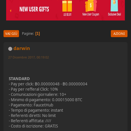
Pagine
1
VAI GIÙ
AZIONI
darwin
27 Dicembre 2017, 00:19:02
STANDARD
- Pay per click: ฿0.00000048 - ฿0.00000004
- Pay per refferal Click: 10%
- Comunicazioni giornaliere: 10+
- Minimo di pagamento: 0.00015000 BTC
- Pagamento: FaucetHub
- Tempo di pagamento: instant
- Referenti diretti: No limit
- Referenti affittata: ////
- Costo di iscrizione: GRATIS