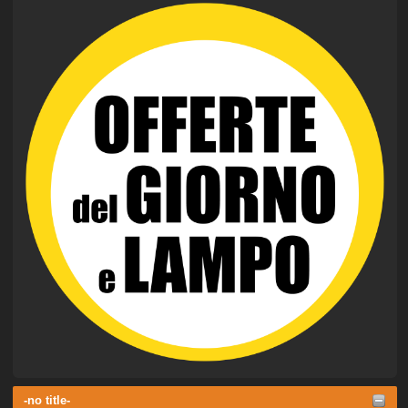
-no title-