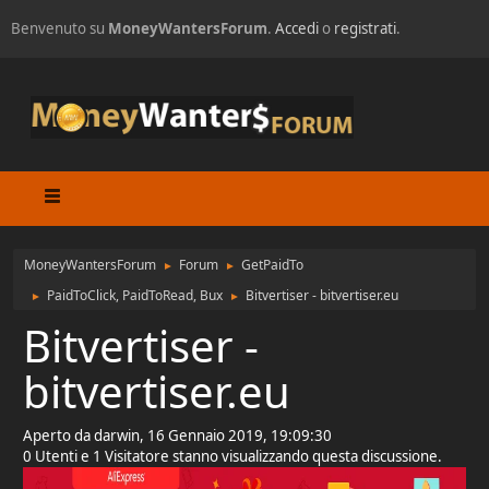
Benvenuto su
MoneyWantersForum
.
Accedi
o
registrati
.
MoneyWantersForum
Forum
GetPaidTo
►
►
PaidToClick, PaidToRead, Bux
Bitvertiser - bitvertiser.eu
►
►
Bitvertiser -
bitvertiser.eu
Aperto da darwin, 16 Gennaio 2019, 19:09:30
0 Utenti e 1 Visitatore stanno visualizzando questa discussione.