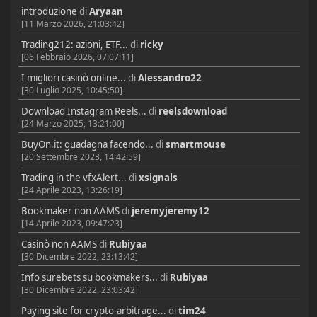
introduzione
di
Aryaan
[11 Marzo 2026, 21:03:42]
Trading212: azioni, ETF...
di
ricky
[06 Febbraio 2026, 07:07:11]
I migliori casinò online...
di
Alessandro22
[30 Luglio 2025, 10:45:50]
Download Instagram Reels...
di
reelsdownload
[24 Marzo 2025, 13:21:00]
BuyOn.it: guadagna facendo...
di
smartmouse
[20 Settembre 2023, 14:42:59]
Trading in the vfxAlert...
di
xsignals
[24 Aprile 2023, 13:26:19]
Bookmaker non AAMS
di
jeremyjeremy12
[14 Aprile 2023, 09:47:23]
Casinò non AAMS
di
Rubiyaa
[30 Dicembre 2022, 23:13:42]
Info surebets su bookmakers...
di
Rubiyaa
[30 Dicembre 2022, 23:03:42]
Paying site for crypto-arbitrage...
di
tim24