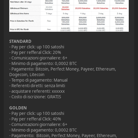
STANDARD
- Pay per click: up 100 satoshi
- Pay per refferal Click: 20%
- Comunicazioni giornaliere: 6+
- Minimo di pagamento: 0,0002 BTC
- Pagamento: Bitcoin, Perfect Money, Payeer, Ethereum,
Dogecoin, Litecoin
- Tempo di pagamento: Manual
- Referenti diretti: senza limiti
- acquistare referenti: xxxxxx
- Costo di iscrizione: GRATIS
GOLDEN
- Pay per click: up 100 satoshi
- Pay per refferal Click: 40%
- Comunicazioni giornaliere: 6+
- Minimo di pagamento: 0,0002 BTC
- Pagamento: Bitcoin, Perfect Money, Payeer, Ethereum,