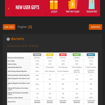
Pagine
1
VAI GIÙ
AZIONI
darwin
16 Gennaio 2019, 19:09:30