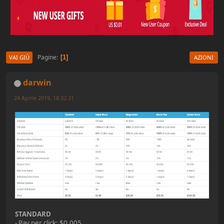
Pagine
1
VAI GIÙ
AZIONI
darwin
24 Aprile 2019, 18:32:31
STANDARD
- Pay per click: $0.005