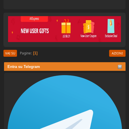
Pagine
1
VAI SU
AZIONI
Entra su Telegram