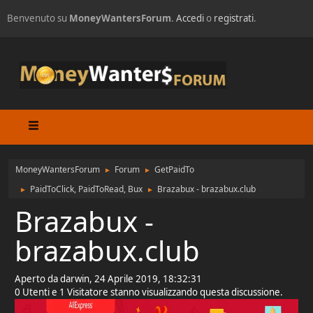
Benvenuto su
MoneyWantersForum
.
Accedi
o
registrati
.
MoneyWantersForum
Forum
GetPaidTo
►
►
PaidToClick, PaidToRead, Bux
Brazabux - brazabux.club
►
►
Brazabux -
brazabux.club
Aperto da darwin, 24 Aprile 2019, 18:32:31
0 Utenti e 1 Visitatore stanno visualizzando questa discussione.