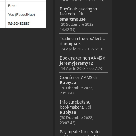
BuyOn.it: guadagna
facendo...
di
smartmouse
[20 Settembre 2023,
14:42:59]
Trading in the vfxAlert...
di
xsignals
[24 Aprile 2023, 13:26:19]
Bookmaker non AAMS
di
jeremyjeremy12
[14 Aprile 2023, 09:47:23]
Casinò non AAMS
di
Rubiyaa
[30 Dicembre 2022,
23:13:42]
Info surebets su
bookmakers...
di
Rubiyaa
[30 Dicembre 2022,
23:03:42]
Paying site for crypto-