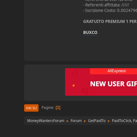
- Referenti affittata: /////
- Iscrizione Costo: 0.002479
GRATUITO PREMIUM 1 PER 
BUXCO
Pagine
1
VAI SU
MoneyWantersForum
Forum
GetPaidTo
PaidToClick, P
►
►
►