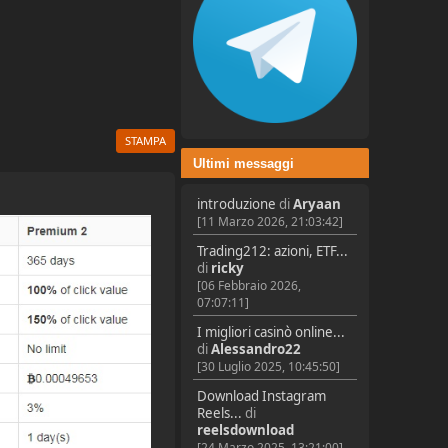
STAMPA
Ultimi messaggi
introduzione
di
Aryaan
[11 Marzo 2026, 21:03:42]
Trading212: azioni, ETF...
di
ricky
[06 Febbraio 2026,
07:07:11]
I migliori casinò online...
di
Alessandro22
[30 Luglio 2025, 10:45:50]
Download Instagram
Reels...
di
reelsdownload
[24 Marzo 2025, 13:21:00]