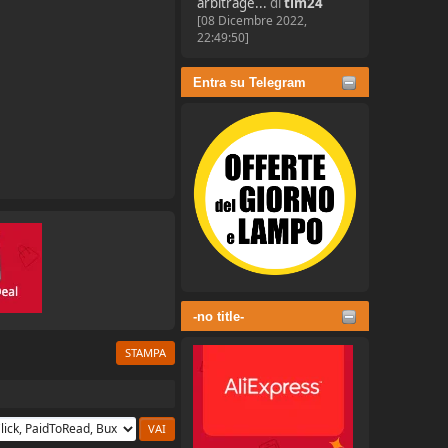
arbitrage...
di
tim24
[08 Dicembre 2022,
22:49:50]
Entra su Telegram
-no title-
STAMPA