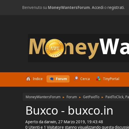
Benvenuto su
MoneyWantersForum
.
Accedi
o
registrati
.
Indice
Forum
Cerca
TinyPortal
MoneyWantersForum
Forum
GetPaidTo
PaidToClick, P
►
►
►
Buxco - buxco.in
Aperto da darwin, 27 Marzo 2019, 19:43:48
0 Utenti e 1 Visitatore stanno visualizzando questa discuss