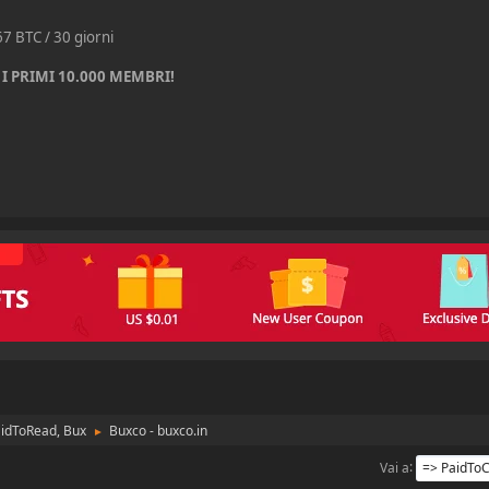
67 BTC / 30 giorni
I PRIMI 10.000 MEMBRI!
aidToRead, Bux
Buxco - buxco.in
►
Vai a