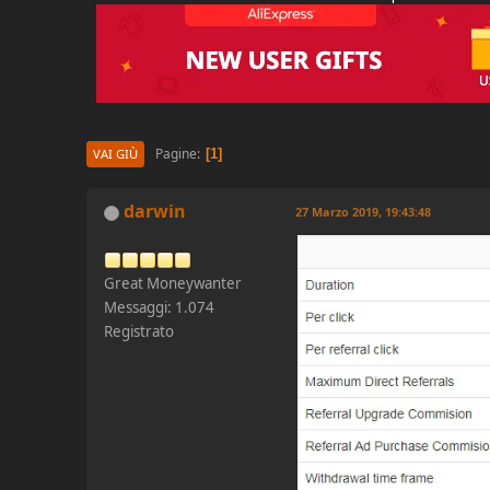
Pagine
1
VAI GIÙ
darwin
27 Marzo 2019, 19:43:48
Great Moneywanter
Messaggi: 1.074
Registrato