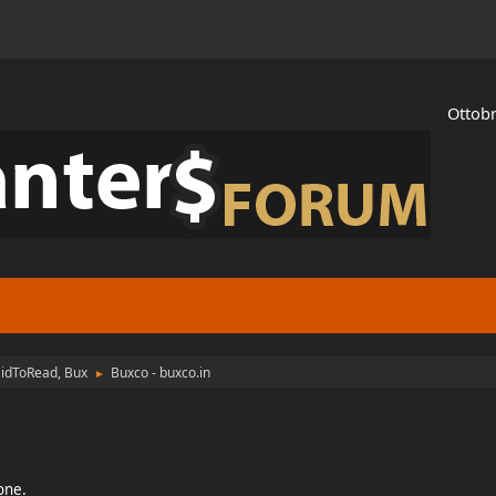
Ottobr
aidToRead, Bux
Buxco - buxco.in
►
ione.