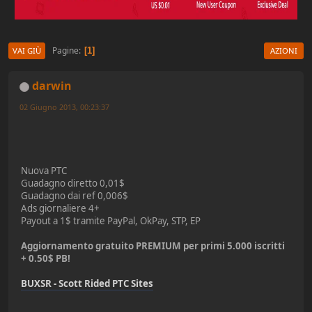
Pagine
1
VAI GIÙ
AZIONI
darwin
02 Giugno 2013, 00:23:37
Nuova PTC
Guadagno diretto 0,01$
Guadagno dai ref 0,006$
Ads giornaliere 4+
Payout a 1$ tramite PayPal, OkPay, STP, EP
Aggiornamento gratuito PREMIUM per primi 5.000 iscritti
+ 0.50$ PB!
BUXSR - Scott Rided PTC Sites