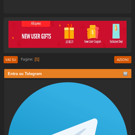
Pagine
1
VAI SU
AZIONI
Entra su Telegram