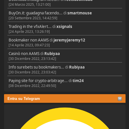
[24 Marzo 2025, 13:21:00]
BuyOn.it: guadagna facendo...
di
smartmouse
[20 Settembre 2023, 14:42:59]
Trading in the vfxAlert...
di
xsignals
[24 Aprile 2023, 13:26:19]
Bookmaker non AAMS
di
jeremyjeremy12
[14 Aprile 2023, 09:47:23]
Casinò non AAMS
di
Rubiyaa
[30 Dicembre 2022, 23:13:42]
Info surebets su bookmakers...
di
Rubiyaa
[30 Dicembre 2022, 23:03:42]
Paying site for crypto-arbitrage...
di
tim24
[08 Dicembre 2022, 22:49:50]
Entra su Telegram