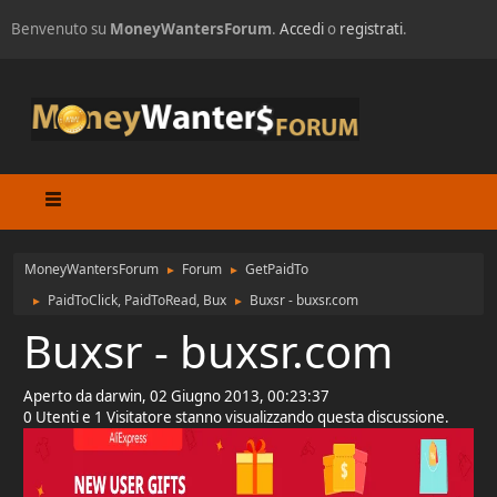
Benvenuto su
MoneyWantersForum
.
Accedi
o
registrati
.
MoneyWantersForum
Forum
GetPaidTo
►
►
PaidToClick, PaidToRead, Bux
Buxsr - buxsr.com
►
►
Buxsr - buxsr.com
Aperto da darwin, 02 Giugno 2013, 00:23:37
0 Utenti e 1 Visitatore stanno visualizzando questa discussione.