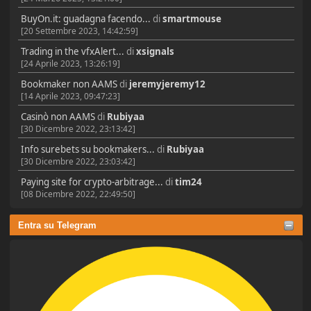
BuyOn.it: guadagna facendo...
di
smartmouse
[20 Settembre 2023, 14:42:59]
Trading in the vfxAlert...
di
xsignals
[24 Aprile 2023, 13:26:19]
Bookmaker non AAMS
di
jeremyjeremy12
[14 Aprile 2023, 09:47:23]
Casinò non AAMS
di
Rubiyaa
[30 Dicembre 2022, 23:13:42]
Info surebets su bookmakers...
di
Rubiyaa
[30 Dicembre 2022, 23:03:42]
Paying site for crypto-arbitrage...
di
tim24
[08 Dicembre 2022, 22:49:50]
Entra su Telegram