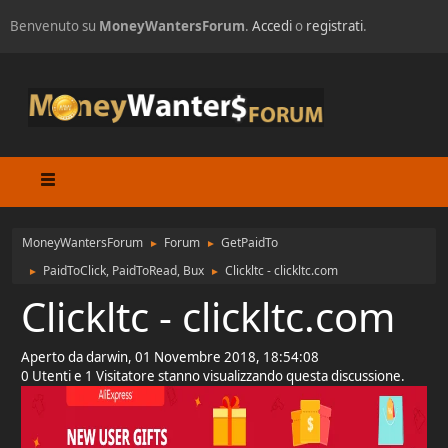
Benvenuto su
MoneyWantersForum
.
Accedi
o
registrati
.
MoneyWantersForum
Forum
GetPaidTo
►
►
PaidToClick, PaidToRead, Bux
Clickltc - clickltc.com
►
►
Clickltc - clickltc.com
Aperto da darwin, 01 Novembre 2018, 18:54:08
0 Utenti e 1 Visitatore stanno visualizzando questa discussione.