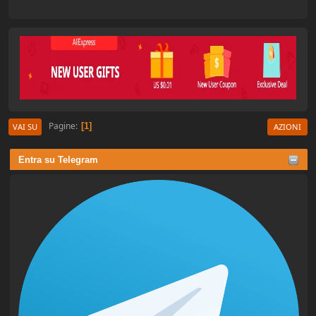
Pagine
1
VAI SU
AZIONI
Entra su Telegram