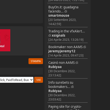
BuyOn.it: guadagna
facendo...
di
smartmouse
[20 Settembre 2023,
14:42:59]
Trading in the vfxAlert...
di
xsignals
[24 Aprile 2023, 13:26:19]
Bookmaker non AAMS
di
jeremyjeremy12
[14 Aprile 2023, 09:47:23]
STAMPA
Casinò non AAMS
di
Rubiyaa
[30 Dicembre 2022,
23:13:42]
Info surebets su
bookmakers...
di
Rubiyaa
[30 Dicembre 2022,
23:03:42]
Paying site for crypto-