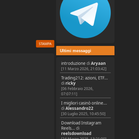
STAMPA
Ultimi messaggi
introduzione
di
Aryaan
[11 Marzo 2026, 21:03:42]
Trading212: azioni, ETF...
di
ricky
[06 Febbraio 2026,
07:07:11]
I migliori casinò online...
di
Alessandro22
[30 Luglio 2025, 10:45:50]
Download Instagram
Reels...
di
reelsdownload
[24 Marzo 2025, 13:21:00]