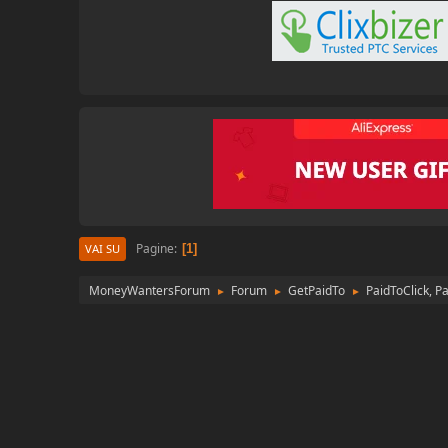
Pagine
1
VAI SU
MoneyWantersForum
Forum
GetPaidTo
PaidToClick, P
►
►
►