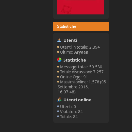
Statistiche
Utenti
Utenti in totale: 2.394
Ultimo:
Aryaan
Statistiche
Messaggi totali: 50.530
Totale discussioni: 7.257
Online Oggi: 91
Massimi online: 1.578 (05
Settembre 2016,
16:07:48)
Utenti online
Utenti: 0
Visitatori: 84
Totale: 84