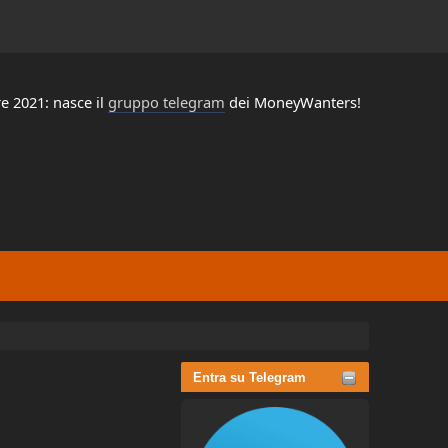
e 2021: nasce il
gruppo telegram
dei MoneyWanters!
Entra su Telegram