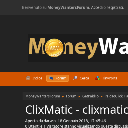
Benvenuto su
MoneyWantersForum
.
Accedi
o
registrati
.
Indice
Forum
Cerca
TinyPortal
MoneyWantersForum
Forum
GetPaidTo
PaidToClick, P
►
►
►
ClixMatic - clixmati
Aperto da darwin, 18 Gennaio 2018, 17:45:46
0 Utenti e 1 Visitatore stanno visualizzando questa discuss