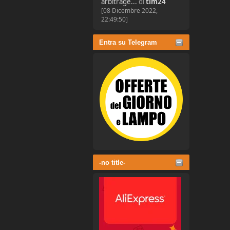
arbitrage...
di
tim24
[08 Dicembre 2022,
22:49:50]
Entra su Telegram
-no title-