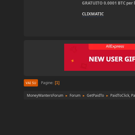
GRATUITO 0.0001 BTC per l'
CLIXMATIC
Pagine
1
VAI SU
MoneyWantersForum
Forum
GetPaidTo
PaidToClick, P
►
►
►