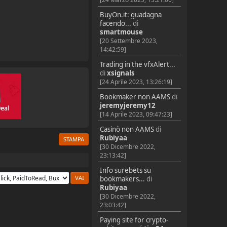
BuyOn.it: guadagna
facendo...
di
smartmouse
[20 Settembre 2023,
14:42:59]
Trading in the vfxAlert...
di
xsignals
[24 Aprile 2023, 13:26:19]
Bookmaker non AAMS
di
jeremyjeremy12
[14 Aprile 2023, 09:47:23]
Casinò non AAMS
di
Rubiyaa
STAMPA
[30 Dicembre 2022,
23:13:42]
Info surebets su
bookmakers...
di
Rubiyaa
[30 Dicembre 2022,
23:03:42]
Paying site for crypto-