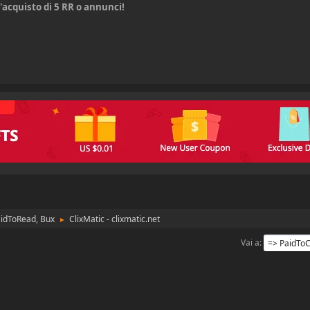
acquisto di 5 RR o annunci!
aidToRead, Bux
ClixMatic - clixmatic.net
►
Vai a