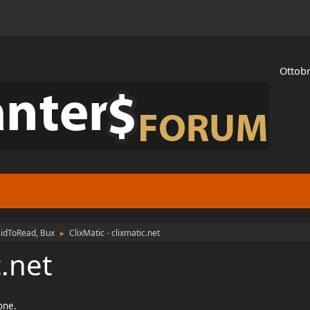
Ottobr
aidToRead, Bux
ClixMatic - clixmatic.net
►
c.net
ione.