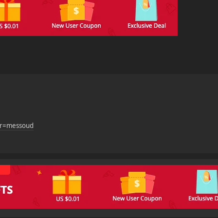
?r=messoud