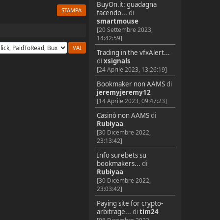
BuyOn.it: guadagna
STAMPA
facendo...
di
smartmouse
[20 Settembre 2023,
14:42:59]
Trading in the vfxAlert...
di
xsignals
[24 Aprile 2023, 13:26:19]
Bookmaker non AAMS
di
jeremyjeremy12
[14 Aprile 2023, 09:47:23]
Casinò non AAMS
di
Rubiyaa
[30 Dicembre 2022,
23:13:42]
Info surebets su
bookmakers...
di
Rubiyaa
[30 Dicembre 2022,
23:03:42]
Paying site for crypto-
arbitrage...
di
tim24