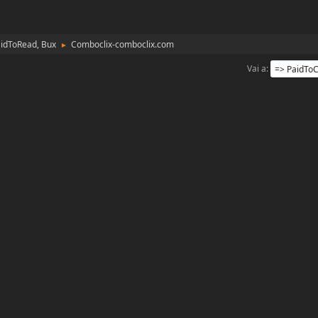
aidToRead, Bux
Comboclix-comboclix.com
►
Vai a