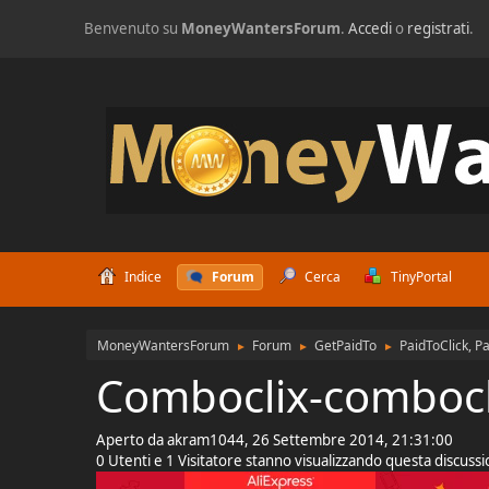
Benvenuto su
MoneyWantersForum
.
Accedi
o
registrati
.
Indice
Forum
Cerca
TinyPortal
MoneyWantersForum
Forum
GetPaidTo
PaidToClick, P
►
►
►
Comboclix-comboc
Aperto da akram1044, 26 Settembre 2014, 21:31:00
0 Utenti e 1 Visitatore stanno visualizzando questa discuss