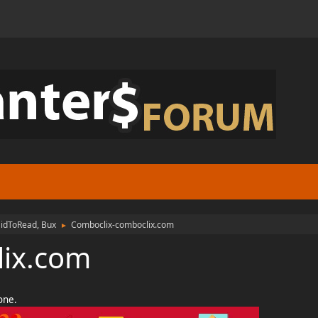
aidToRead, Bux
Comboclix-comboclix.com
►
lix.com
ione.