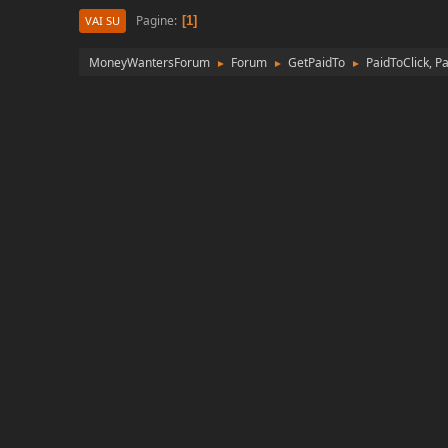
Pagine
1
VAI SU
MoneyWantersForum
Forum
GetPaidTo
PaidToClick, P
►
►
►