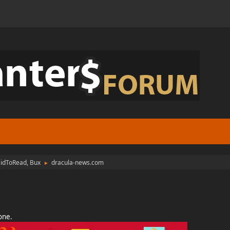
aidToRead, Bux
dracula-news.com
►
ione.