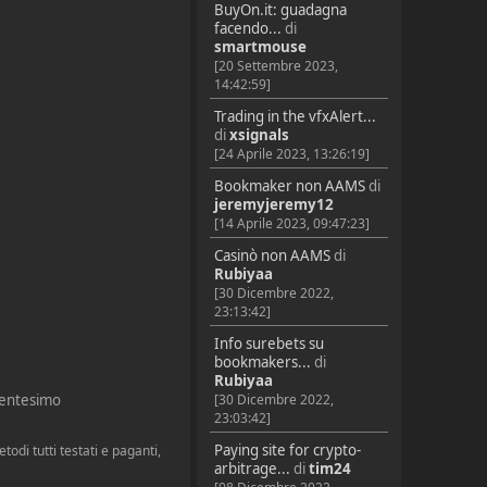
BuyOn.it: guadagna
facendo...
di
smartmouse
[20 Settembre 2023,
14:42:59]
Trading in the vfxAlert...
di
xsignals
[24 Aprile 2023, 13:26:19]
Bookmaker non AAMS
di
jeremyjeremy12
[14 Aprile 2023, 09:47:23]
Casinò non AAMS
di
Rubiyaa
[30 Dicembre 2022,
23:13:42]
Info surebets su
bookmakers...
di
Rubiyaa
[30 Dicembre 2022,
 centesimo
23:03:42]
Paying site for crypto-
di tutti testati e paganti,
arbitrage...
di
tim24