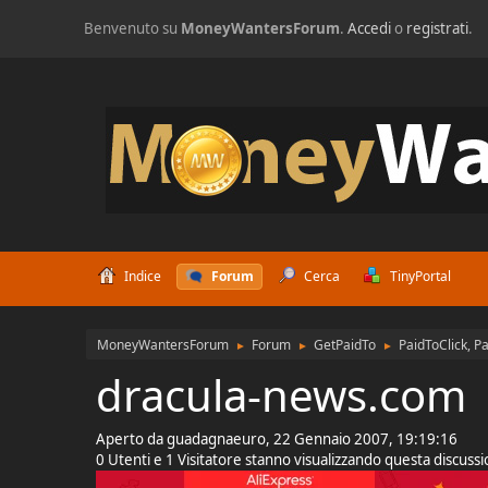
Benvenuto su
MoneyWantersForum
.
Accedi
o
registrati
.
Indice
Forum
Cerca
TinyPortal
MoneyWantersForum
Forum
GetPaidTo
PaidToClick, P
►
►
►
dracula-news.com
Aperto da guadagnaeuro, 22 Gennaio 2007, 19:19:16
0 Utenti e 1 Visitatore stanno visualizzando questa discuss