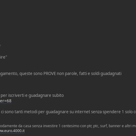
*
ire"
pagamento, queste sono PROVE non parole, fatti e soldi guadagnati
 per iscriverti e guadagnare subito
fer=68
ma ci sono tanti metodi per guadagnare su internet senza spendere 1 solo
mente da casa senza investire 1 centesimo con ptr, ptc, surf, banner e altri meto
w.euro.4000.it