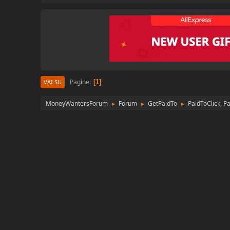
Pagine
1
VAI SU
MoneyWantersForum
Forum
GetPaidTo
PaidToClick, P
►
►
►