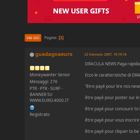
Pagine
1
VAI GIÙ
guadagnaeuro
22 Gennaio 2007, 19:19:16
DRACULA NEWS Paga rapidame
Moneywanter Senior
Ecco le caratteristiche di 
Messaggi: 276
"être payé pour lire nos new
PTR - PTR - SURF -
BANNER SU
être payé pour poster sur le
WWW.EURO.4000.IT
être payé pour concourir to 
Registrato
être payé pour vous inscrire
être payé pour cliquer to be 