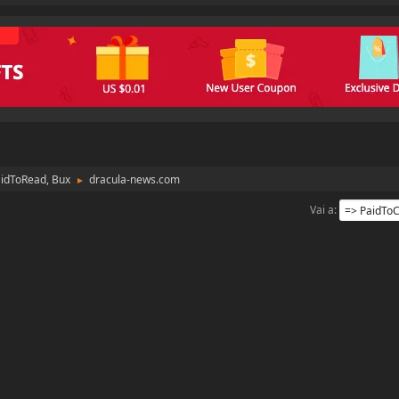
aidToRead, Bux
dracula-news.com
►
Vai a