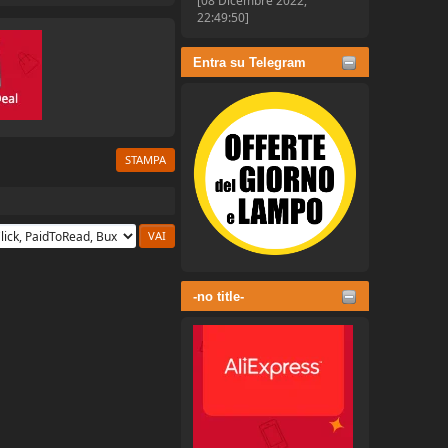
[08 Dicembre 2022,
22:49:50]
Entra su Telegram
STAMPA
-no title-