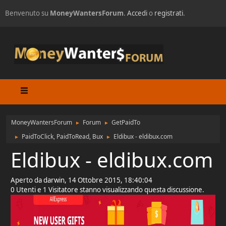
Benvenuto su
MoneyWantersForum
.
Accedi
o
registrati
.
MoneyWantersForum
Forum
GetPaidTo
►
►
PaidToClick, PaidToRead, Bux
Eldibux - eldibux.com
►
►
Eldibux - eldibux.com
Aperto da darwin, 14 Ottobre 2015, 18:40:04
0 Utenti e 1 Visitatore stanno visualizzando questa discussione.