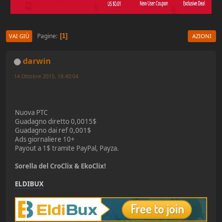
Pagine
1
VAI GIÙ
AZIONI
darwin
14 Ottobre 2015, 18:40:04
Nuova PTC
Guadagno diretto 0,0015$
Guadagno dai ref 0,001$
Ads giornaliere 10+
Payout a 1$ tramite PayPal, Payza.
Sorella del CroClix & EkoClix!
ELDIBUX