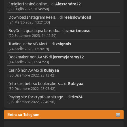
I migliori casinò online...
di
Alessandro22
[30 Luglio 2025, 10:45:50]
Download Instagram Reels...
di
reelsdownload
[24 Marzo 2025, 13:21:00]
BuyOn.it: guadagna facendo...
di
smartmouse
[20 Settembre 2023, 14:42:59]
Trading in the vfxAlert...
di
xsignals
[24 Aprile 2023, 13:26:19]
Bookmaker non AAMS
di
jeremyjeremy12
[14 Aprile 2023, 09:47:23]
Casinò non AAMS
di
Rubiyaa
[30 Dicembre 2022, 23:13:42]
Info surebets su bookmakers...
di
Rubiyaa
[30 Dicembre 2022, 23:03:42]
Paying site for crypto-arbitrage...
di
tim24
[08 Dicembre 2022, 22:49:50]
Entra su Telegram