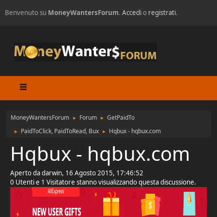
Benvenuto su
MoneyWantersForum
.
Accedi
o
registrati
.
MoneyWantersForum
Forum
GetPaidTo
►
►
PaidToClick, PaidToRead, Bux
Hqbux - hqbux.com
►
►
Hqbux - hqbux.com
Aperto da darwin, 16 Agosto 2015, 17:46:52
0 Utenti e 1 Visitatore stanno visualizzando questa discussione.