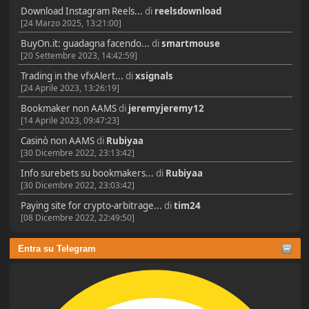
Download Instagram Reels...
di
reelsdownload
[24 Marzo 2025, 13:21:00]
BuyOn.it: guadagna facendo...
di
smartmouse
[20 Settembre 2023, 14:42:59]
Trading in the vfxAlert...
di
xsignals
[24 Aprile 2023, 13:26:19]
Bookmaker non AAMS
di
jeremyjeremy12
[14 Aprile 2023, 09:47:23]
Casinò non AAMS
di
Rubiyaa
[30 Dicembre 2022, 23:13:42]
Info surebets su bookmakers...
di
Rubiyaa
[30 Dicembre 2022, 23:03:42]
Paying site for crypto-arbitrage...
di
tim24
[08 Dicembre 2022, 22:49:50]
Entra su Telegram