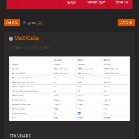
Pagine
1
VAI GIÙ
AZIONI
MaXiCaSa
25 Febbraio 2017, 23:31:01
STANDARD