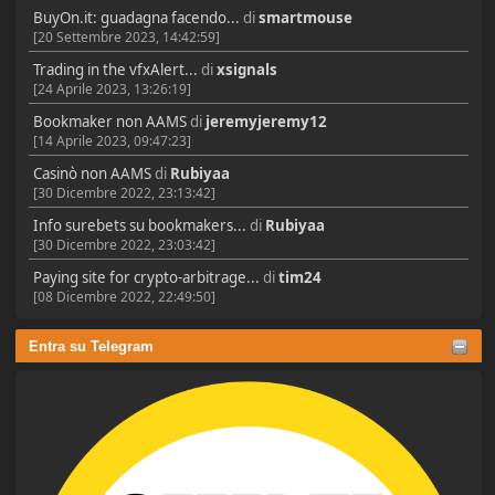
BuyOn.it: guadagna facendo...
di
smartmouse
[20 Settembre 2023, 14:42:59]
Trading in the vfxAlert...
di
xsignals
[24 Aprile 2023, 13:26:19]
Bookmaker non AAMS
di
jeremyjeremy12
[14 Aprile 2023, 09:47:23]
Casinò non AAMS
di
Rubiyaa
[30 Dicembre 2022, 23:13:42]
Info surebets su bookmakers...
di
Rubiyaa
[30 Dicembre 2022, 23:03:42]
Paying site for crypto-arbitrage...
di
tim24
[08 Dicembre 2022, 22:49:50]
Entra su Telegram