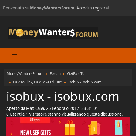
Benvenuto su
MoneyWantersForum
.
Accedi
o
registrati
.
MoneyWantersForum
Forum
GetPaidTo
►
►
PaidToClick, PaidToRead, Bux
isobux - isobux.com
►
►
isobux - isobux.com
Aperto da MaXiCaSa, 25 Febbraio 2017, 23:31:01
0 Utenti e 1 Visitatore stanno visualizzando questa discussione.