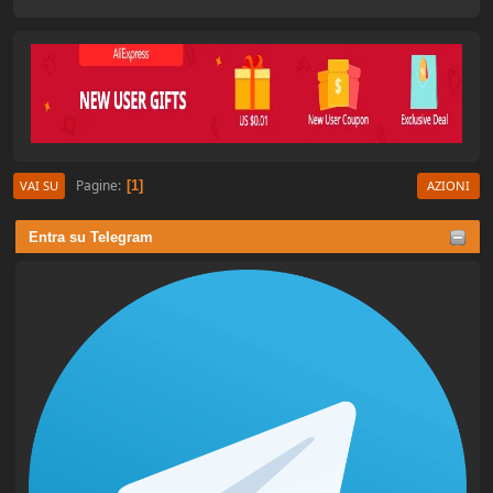
Pagine
1
VAI SU
AZIONI
Entra su Telegram