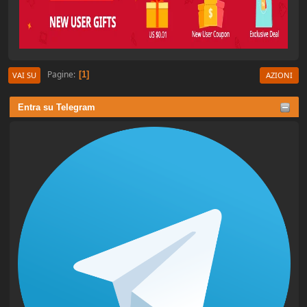
Pagine
1
VAI SU
AZIONI
Entra su Telegram