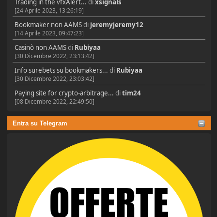
Trading in the vfxAlert...
di
xsignals
[24 Aprile 2023, 13:26:19]
Bookmaker non AAMS
di
jeremyjeremy12
[14 Aprile 2023, 09:47:23]
Casinò non AAMS
di
Rubiyaa
[30 Dicembre 2022, 23:13:42]
Info surebets su bookmakers...
di
Rubiyaa
[30 Dicembre 2022, 23:03:42]
Paying site for crypto-arbitrage...
di
tim24
[08 Dicembre 2022, 22:49:50]
Entra su Telegram