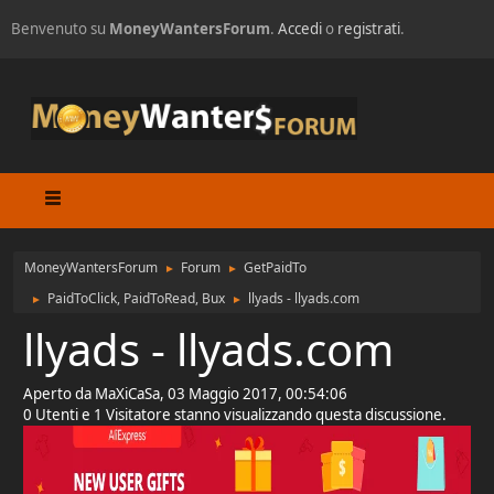
Benvenuto su
MoneyWantersForum
.
Accedi
o
registrati
.
MoneyWantersForum
Forum
GetPaidTo
►
►
PaidToClick, PaidToRead, Bux
llyads - llyads.com
►
►
llyads - llyads.com
Aperto da MaXiCaSa, 03 Maggio 2017, 00:54:06
0 Utenti e 1 Visitatore stanno visualizzando questa discussione.