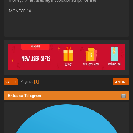
moneyclix.net uses legal EvolutionScript license!
MONEYCLIX
Pagine
1
VAI SU
AZIONI
Entra su Telegram