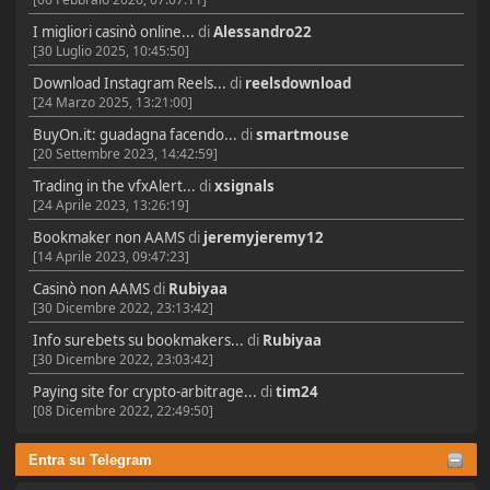
I migliori casinò online...
di
Alessandro22
[30 Luglio 2025, 10:45:50]
Download Instagram Reels...
di
reelsdownload
[24 Marzo 2025, 13:21:00]
BuyOn.it: guadagna facendo...
di
smartmouse
[20 Settembre 2023, 14:42:59]
Trading in the vfxAlert...
di
xsignals
[24 Aprile 2023, 13:26:19]
Bookmaker non AAMS
di
jeremyjeremy12
[14 Aprile 2023, 09:47:23]
Casinò non AAMS
di
Rubiyaa
[30 Dicembre 2022, 23:13:42]
Info surebets su bookmakers...
di
Rubiyaa
[30 Dicembre 2022, 23:03:42]
Paying site for crypto-arbitrage...
di
tim24
[08 Dicembre 2022, 22:49:50]
Entra su Telegram