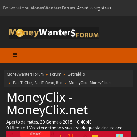
Benvenuto su
MoneyWantersForum
.
Accedi
o
registrati
.
MoneyWantersForum
Forum
GetPaidTo
►
►
PaidToClick, PaidToRead, Bux
MoneyClix - MoneyClix.net
►
►
MoneyClix -
MoneyClix.net
Aperto da mates, 30 Gennaio 2015, 10:40:40
0 Utenti e 1 Visitatore stanno visualizzando questa discussione.