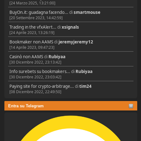
[24 Marzo 2025, 13:21:00]
BuyOn.it: guadagna facendo...
di
smartmouse
[20 Settembre 2023, 14:42:59]
Trading in the vfxAlert...
di
xsignals
[24 Aprile 2023, 13:26:19]
Bookmaker non AAMS
di
jeremyjeremy12
[14 Aprile 2023, 09:47:23]
Casinò non AAMS
di
Rubiyaa
[30 Dicembre 2022, 23:13:42]
Info surebets su bookmakers...
di
Rubiyaa
[30 Dicembre 2022, 23:03:42]
Paying site for crypto-arbitrage...
di
tim24
[08 Dicembre 2022, 22:49:50]
Entra su Telegram