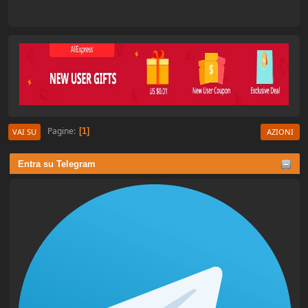
Pagine
1
VAI SU
AZIONI
Entra su Telegram