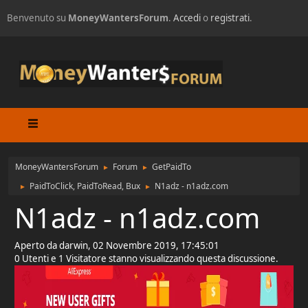
Benvenuto su
MoneyWantersForum
.
Accedi
o
registrati
.
MoneyWantersForum
Forum
GetPaidTo
►
►
PaidToClick, PaidToRead, Bux
N1adz - n1adz.com
►
►
N1adz - n1adz.com
Aperto da darwin, 02 Novembre 2019, 17:45:01
0 Utenti e 1 Visitatore stanno visualizzando questa discussione.