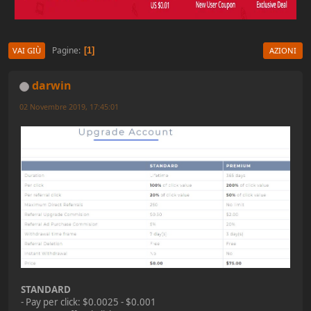
Pagine
1
VAI GIÙ
AZIONI
darwin
02 Novembre 2019, 17:45:01
STANDARD
- Pay per click: $0.0025 - $0.001