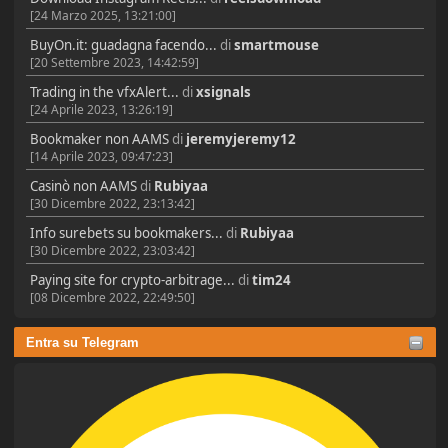
[24 Marzo 2025, 13:21:00]
BuyOn.it: guadagna facendo...
di
smartmouse
[20 Settembre 2023, 14:42:59]
Trading in the vfxAlert...
di
xsignals
[24 Aprile 2023, 13:26:19]
Bookmaker non AAMS
di
jeremyjeremy12
[14 Aprile 2023, 09:47:23]
Casinò non AAMS
di
Rubiyaa
[30 Dicembre 2022, 23:13:42]
Info surebets su bookmakers...
di
Rubiyaa
[30 Dicembre 2022, 23:03:42]
Paying site for crypto-arbitrage...
di
tim24
[08 Dicembre 2022, 22:49:50]
Entra su Telegram