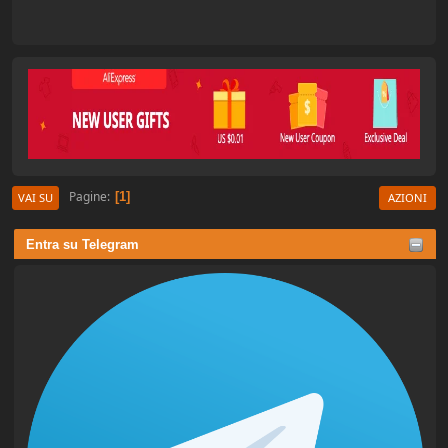
Pagine
1
VAI SU
AZIONI
Entra su Telegram