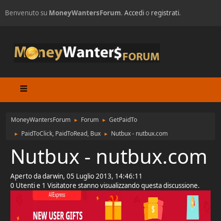
Benvenuto su
MoneyWantersForum
.
Accedi
o
registrati
.
MoneyWantersForum
Forum
GetPaidTo
►
►
PaidToClick, PaidToRead, Bux
Nutbux - nutbux.com
►
►
Nutbux - nutbux.com
Aperto da darwin, 05 Luglio 2013, 14:46:11
0 Utenti e 1 Visitatore stanno visualizzando questa discussione.