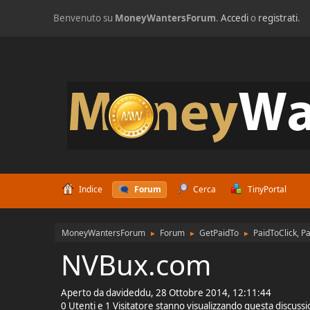
Benvenuto su
MoneyWantersForum
.
Accedi
o
registrati
.
Indice
Forum
Cerca
TinyPortal
MoneyWantersForum
Forum
GetPaidTo
PaidToClick, P
►
►
►
NVBux.com
Aperto da davideddu, 28 Ottobre 2014, 12:11:44
0 Utenti e 1 Visitatore stanno visualizzando questa discuss