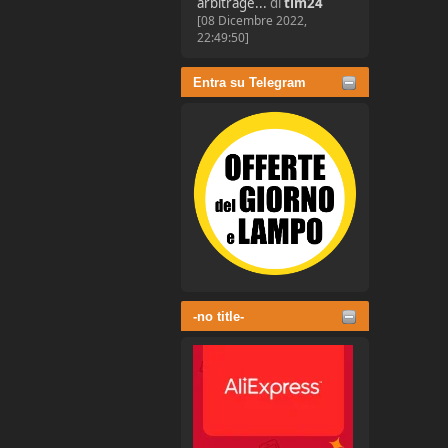
arbitrage...
di
tim24
[08 Dicembre 2022,
22:49:50]
Entra su Telegram
-no title-