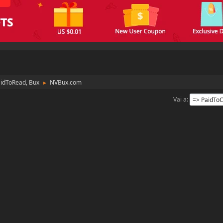
aidToRead, Bux
NVBux.com
►
Vai a