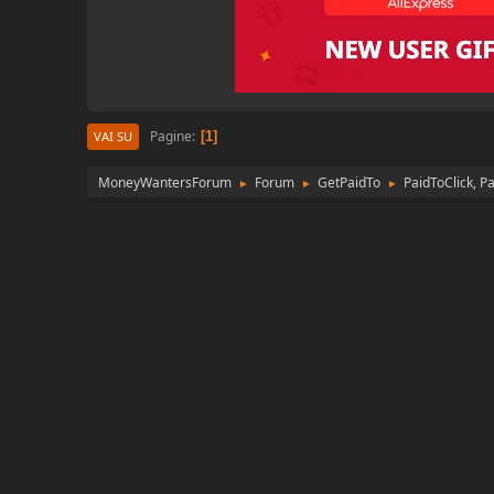
Pagine
1
VAI SU
MoneyWantersForum
Forum
GetPaidTo
PaidToClick, P
►
►
►