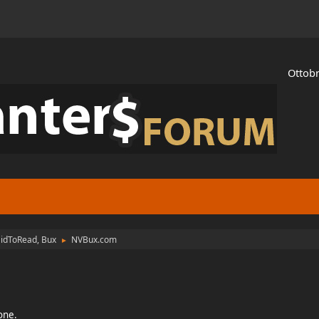
Ottobr
aidToRead, Bux
NVBux.com
►
ione.