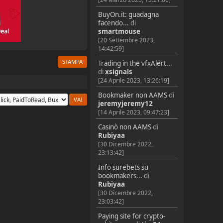
BuyOn.it: guadagna
facendo...
di
smartmouse
[20 Settembre 2023,
14:42:59]
STAMPA
Trading in the vfxAlert...
di
xsignals
[24 Aprile 2023, 13:26:19]
Bookmaker non AAMS
di
jeremyjeremy12
[14 Aprile 2023, 09:47:23]
Casinò non AAMS
di
Rubiyaa
[30 Dicembre 2022,
23:13:42]
Info surebets su
bookmakers...
di
Rubiyaa
[30 Dicembre 2022,
23:03:42]
Paying site for crypto-